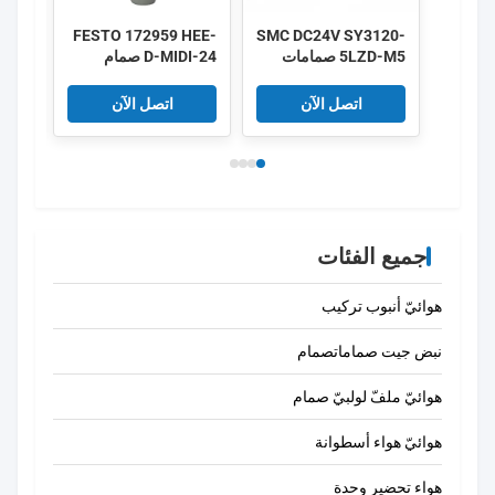
gren
FESTO 172959 HEE-
SMC DC24V SY3120-
5LZD-M5 صمامات
D-MIDI-24 صمام
220V
الملف اللولبي الهوائية
إيقاف التشغيل 172956
24V 3/2
منخفضة الطاقة 0.35
HEE-D-MINI-24
اتصل الآن
اتصل الآن
واط 5/2 طريقة
جميع الفئات
هوائيّ أنبوب تركيب
نبض جيت صماماتصمام
هوائيّ ملفّ لولبيّ صمام
هوائيّ هواء أسطوانة
هواء تحضير وحدة