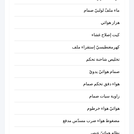
ماء ملفّ لولبيّ صمام
هزاز هوائي
كيت إصلاح غشاء
AIRWOLF
كهرمغنطيسيّ إستقراء ملف
تخليص شاحنة تحكم
11:49 PM
صمام هوائيّ يدويّ
Good day, what product are you looking for?
هواء دفق تحكم صمام
زاوية سيات صمام
هوائيّ هواء خرطوم
مضغوط هواء ضرب مسدّس مدفع
نظام هوائيّ عنصر