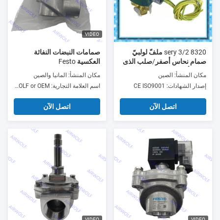
VIDEO
8320 sery 3/2 ملفّ لولبيّ
صمامات النبضات النفاثة
صمام نحاس أصفر/صلب الذى
العكسية Festo
لا يصدأ جسم 1/4NPT
مكان المنشأ: الصين
مكان المنشأ: المانيا والصين
normally closed normally
إصدار الشهادات: CE ISO9001
اسم العلامة التجارية: Festo, AIRWOLF or OEM
open
اتصل الآن
اتصل الآن
VIDEO
VIDEO