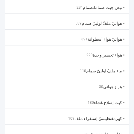
نبض جيت صماماتصمام
231
هوائيّ ملفّ لولبيّ صمام
539
هوائيّ هواء أسطوانة
891
هواء تحضير وحدة
229
ماء ملفّ لولبيّ صمام
110
هزاز هوائي
30
كيت إصلاح غشاء
180
كهرمغنطيسيّ إستقراء ملف
109