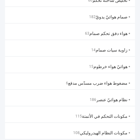
تخليص شاحنة تحكم
60
صمام هوائيّ يدويّ
182
هواء دفق تحكم صمام
63
زاوية سيات صمام
14
هوائيّ هواء خرطوم
15
مضغوط هواء ضرب مسدّس مدفع
6
نظام هوائيّ عنصر
186
مكونات التحكم في الأتمتة
115
مكونات النظام الهيدروليكي
108