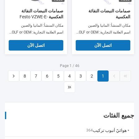
صمامات النبضات النفاثة
صمامات النبضات النفاثة
العكسية
العكسية Festo VZWE-E-
M22C-M-G212-620-H
مكان المنشأ: المانيا والصين
مكان المنشأ: المانيا والصين
اسم العلامة التجارية: Festo, AIRWOLF or OEM
اسم العلامة التجارية: Festo, AIRWOLF or OEM
اتصل الآن
اتصل الآن
Page 1 / 46
8
7
6
5
4
3
2
1
جميع الفئات
هوائيّ أنبوب تركيب
364