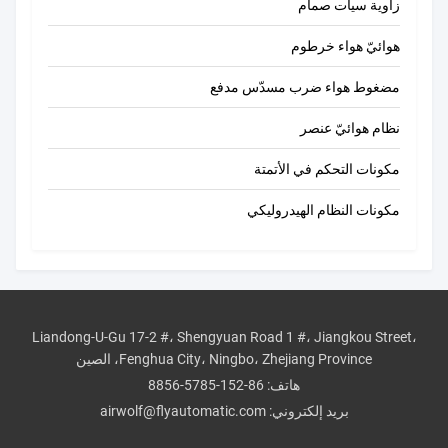
زاوية سيات صمام
هوائيّ هواء خرطوم
مضغوط هواء ضرب مسدّس مدفع
نظام هوائيّ عنصر
8:59 AM
مكونات التحكم في الأتمتة
Good day, what product are you looking for?
مكونات النظام الهيدروليكي
Liandong-U-Gu 17-2 #، Shengyuan Road 1 #، Jiangkou Street،
Fenghua City، Ningbo، Zhejiang Province، الصين
هاتف:
86-152-5785-8856
بريد إلكتروني:
airwolf@flyautomatic.com