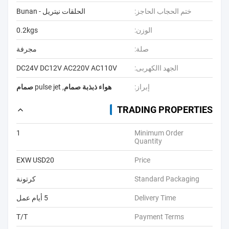
ختم الحجاب الحاجز:
الحلقات نيتريل - Bunan
الوزن:
0.2kgs
صلة:
مجرفة
الجهد االكهربى:
DC24V DC12V AC220V AC110V
إبراز:
هواء ذبذبة صمام
,
pulse jet صمام
TRADING PROPERTIES
1
Minimum Order
Quantity
EXW USD20
Price
Standard Packaging
كرتونة
Delivery Time
5 أيام عمل
T/T
Payment Terms