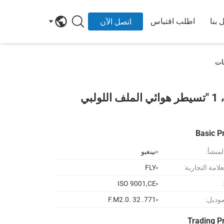
 بنا
اطلب اقتباس
اتصل الآن
بنوم 3/2 طريقة 220 فولت، 771. 32-0.F.M2، 25 مم، 1 "تسيطر هوائي الملف اللولبي
Basic P
لمنشأ:
نينغبو
لامة التجارية:
FLY
ISO 9001,CE
موديل:
771. 32 .0.F.M2
Trading P