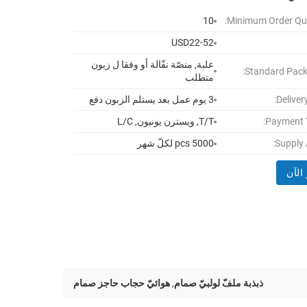
10
Minimum Order Qua
USD22-52
علبة, منصّة نقّالة أو وفقا ل زبون
Standard Pack
متطلب
Deliver
3 يوم عمل بعد يستلم الزبون دفع
Payment 
T/T, ويسترن يونيون, L/C
Supply A
5000 pcs لكلّ شهر
الآن
ذبذبة ملفّ لولبيّ صمام
,
هوائيّ حجاب حاجز صمام