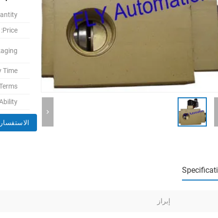
ntity:
Price:
aging:
y Time:
Terms:
bility:
الاستفسار 
Specificat
إبراز