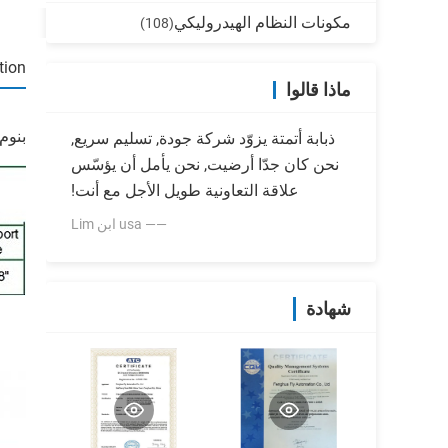
مكونات النظام الهيدروليكي
(108)
tion
ماذا قالوا
بنوم 3/2 طريقة 220 فولت، 771. 32-0.F.M2، 25 مم، 1 "تسيطر هوائي الملف ا
ذبابة أتمتة يزوّد شركة جودة, تسليم سريع,
نحن كان جدّا أرضيت, نحن يأمل أن يؤسّس
علاقة التعاونية طويل الأجل مع أنت!
—— usa ابن Lim
شهادة