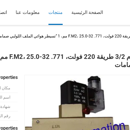
الصفحة الرئيسية
منتجات
معلومات عنا
اتصل
امات
roperties
مكان ا
اسم الع
شهادة:
رقم ال
roperties