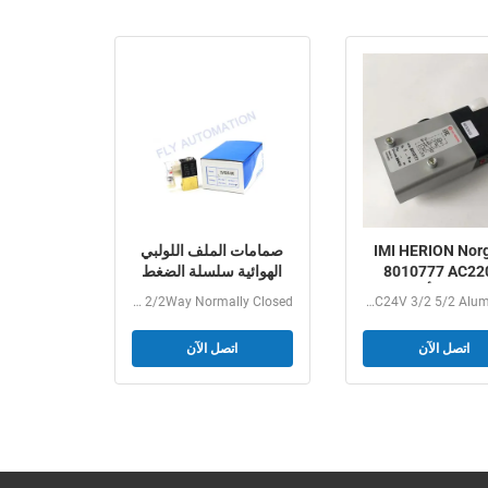
IMI HERION Nor
صمامات الملف اللولبي
8010777 AC22
الهوائية سلسلة الضغط
DC24 ألومنيوم
العالي 2V025-06
AIRTAC 2V Series 2V025-06 G1/8 2/2Way Normally Closed...
IMI HERION norgren 8010777 AC220V DC24V 3/2 5/2 Aluminium...
اتصل الآن
اتصل الآن