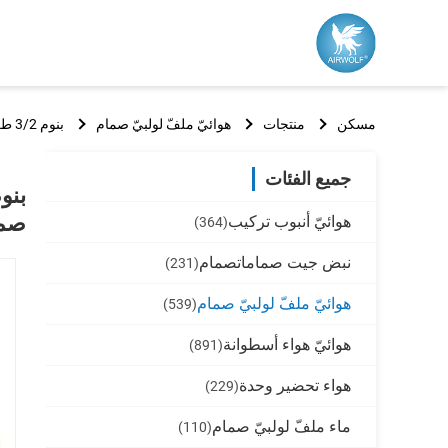
مسكن
منتجات
هوائيّ ملفّ لولبيّ صمام
بنوم 3/2 طريقة 220 فولت، 771. 32-0.F.M2، 25 مم، 1 "تسيطر هوائي الملف اللولبي صمامات
جميع الفئات
صم
هوائيّ أنبوب تركيب
(364)
نبض جيت صماماتصمام
(231)
هوائيّ ملفّ لولبيّ صمام
(539)
هوائيّ هواء أسطوانة
(891)
هواء تحضير وحدة
(229)
ماء ملفّ لولبيّ صمام
(110)