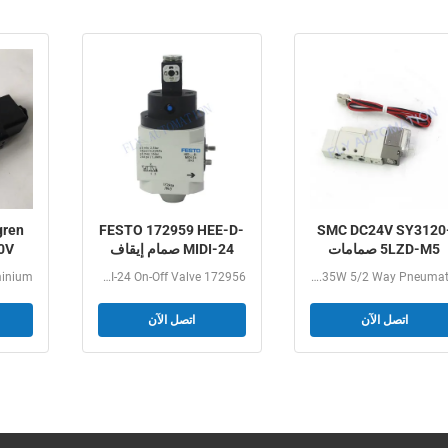
gren
FESTO 172959 HEE-D-
SMC DC24V SY3120
5LZD-M5 صمامات
MIDI-24 صمام إيقاف
0V
الملف اللولبي الهوائية
التشغيل 172956 HEE-D-
V 3/2
FESTO 172959 HEE-D-MIDI-24 On-Off Valve 172956...
SY3120-5LZD-M5 SMC Low Power 0.35W 5/2 Way Pneumatic...
منخفضة الطاقة 0.35 واط
MINI-24
5/2 طريقة
اتصل الآن
اتصل الآن