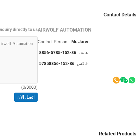
Contact Detail
nquiry directly to us
AIRWOLF AUTOMATION
Contact Person:
Mr. Jaren
هاتف:
86-152-5785-8856
فاكس:
86-152-57858856
0
/3000)
(
اتصل الآن
Related Product