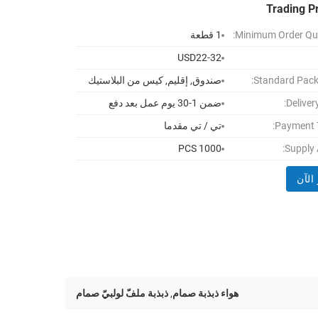
Trading P
Minimum Order Qua
1 قطعة
USD22-32
Standard Pack
صندوق, إقليم, كيس من البلاستيك
Deliver
ضمن 1-30 يوم عمل بعد دفع
Payment 
تي / تي مقدما
1000 PCS
Supply A
الآن
هواء ذبذبة صمام
,
ذبذبة ملفّ لولبيّ صمام