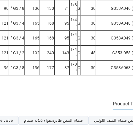
1/8
90
G3 / 8 "
136
130
71
G
30
G353A046 
"
1/4
121
G3 / 4 "
165
168
95
G
30
G353A048 
"
1/4
121
G3 / 4 "
165
168
95
G
30
G353A049 
"
1/4
121
G1 / 2 "
192
240
143
G
48
G353-058 
"
1/8
96
G3 / 8 "
136
177
87
G
30
G353A063 
"
Product 
ض صمام الملف اللولبي
صمام النبض طائرة,هواء ذبذبة صمام
se valve