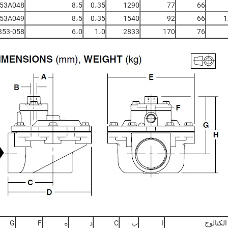
53A048
8،5
0،35
1290
77
66
53A049
8،5
0،35
1540
92
66
353-058
6،0
1،0
2833
170
76
لكتالوج
ا
ب
C
د
ه
F
G