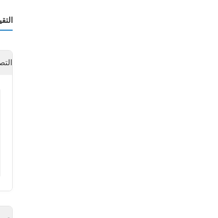
التق
التص