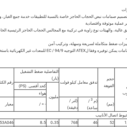
ات
تصميم صمامات نبض الحجاب الحاجز خاصة بالنسبة للتطبيقات خدمة جمع الغبار، وال
ر عملية موثوقة واقتصادية
ق عالية، والهيئات نوع زاوية في تركيبة مع المجالس الحجاب الحاجز الرئيسية ال
هيزات ضغط متكاملة لسريعة وسهلة، وتركيب آمن
توفيره وفقا لATEX التوجيه 94/9 / EC للمعدات غير الكهربائية باستخدام احقة GD
التفاضلية ضغط التشغيل
(بار)
حجم
تدفق معامل كيلو فولت
رقم الكتا
الفوهة
كحد أقصى.
(PS)
وب
هواء
مليون.
3
(لتر /
(م
/
(مم)
- = /
معيار
دقيقة)
ساعة)
53A046
8،5
0،35
768
46
52