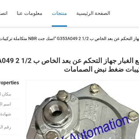
الصفحة الرئيسية
منتجات
معلومات عنا
اتصل
 الخاص ب G353A049 2 1/2 "اسك جت NBR متكاملة تركيبات ضغط نبض الصمامات
يبات ضغط نبض الصمامات
roperties
مكان ا
اسم الع
شهادة:
رقم ال