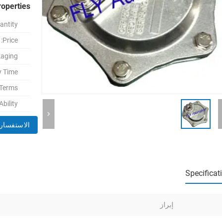
roperties
ntity:
Price:
aging:
y Time:
Terms:
bility:
الاستفسار 
Specificat
إبراز