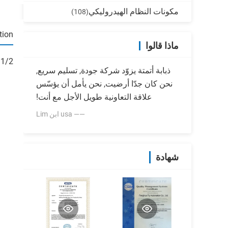
مكونات النظام الهيدروليكي
(108)
tion
ماذا قالوا
G353A049 2 1/2 " ا
ذبابة أتمتة يزوّد شركة جودة, تسليم سريع,
نحن كان جدّا أرضيت, نحن يأمل أن يؤسّس
علاقة التعاونية طويل الأجل مع أنت!
—— usa ابن Lim
شهادة