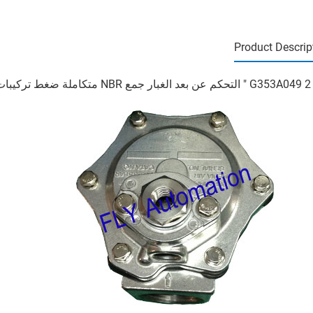
Product Descrip
لتحكم عن بعد الغبار جمع NBR متكاملة ضغط تركيبات نبض جيت صمامات