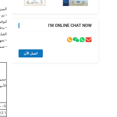
الميز
• تم 
لتوفي
I'M ONLINE CHAT NOW
• تدف
الغبار
• تج
• صمامات يمكن 
اتصل الآن
حجم
الأنب
G - خيوط اتصال الأنابيب
1 1/2