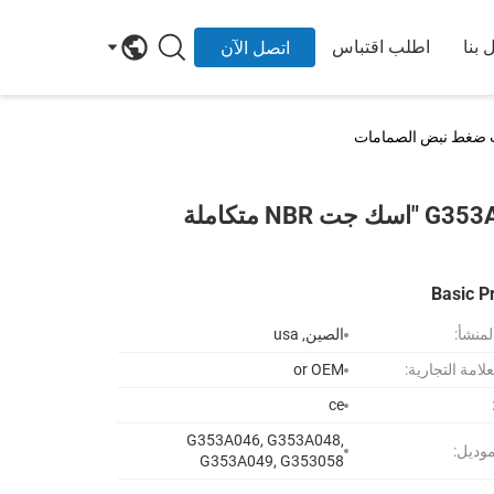
 بنا
اطلب اقتباس
اتصل الآن
جمع الغبار جهاز التحكم عن بعد الخاص ب G353A049 2 1/2 "اسك جت NBR متكاملة
Basic P
لمنشأ:
الصين, usa
لامة التجارية:
or OEM
ce
G353A046, G353A048,
موديل:
G353A049, G353058