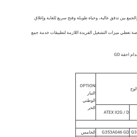
جمع بين تدفق عالية، وحياة طويلة وفتح سريع للغاية وإغلاق
خاصة تعطي ميزات التشغيل الفريدة اللازمة لتطبيقات خدمة جمع
OPTION
لوج
التيار
الوطني
الحر
ATEX II2G / D
G3
G353A046 GD
الخامس