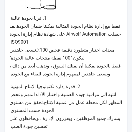
في الصمام غير المنشط ، يتم توصيل هواء الطيار
1. فزنا بجودة عالية.
بالحجم أعلاه
فقط مع إدارة نظام الجودة المثالية يمكننا ضمان الجودة.لقد
غشاء (مضغوط).
حصلت Airwolf Automation على شهادة نظام إدارة الجودة
ISO9001.
في الصمام النشط ، يتم توصيل الحجم فوق الغشاء
معدات اختبار متطورة دقيقة فحص 100٪.نسعى جاهدين
بالمحيط
ليكون "100 نقطة منتجات عالية الجودة"
(تم إجلاؤه) عبر الفتحة الموجودة في غطاء الطيار.
فقط بالجودة يمكننا أن نمتلك السوق ، ونذهب أبعد من ذلك ،
ونسعى جاهدين لمفهوم إدارة الجودة للبقاء مع الجودة.
كمعيار ، يتم تسليم صمام الملف اللولبي لـ 24 V DC.
2. قدرة إدارة تكنولوجيا الإنتاج المهنية.
انتبه إلى مراقبة جودة العملية واختبار الأداء المهم وفحص
المظهر لكل محطة عمل في عملية الإنتاج.تحقق من مستوى
الجودة حسب المستوى.
يشارك جميع الموظفين ، ويعززون الإدارة ، ويحافظون على
تحسين جودة الصب.