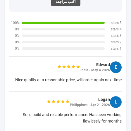
اكتب مراجعة
100%
5 stars
0%
4 stars
0%
3 stars
0%
2 stars
0%
1 stars
Edward
E
India · May 4.2026
Nice quality at a reasonable price, will order again next time
Logan
L
Philippines · Apr 21.2026
Solid build and reliable performance. Has been working
flawlessly for months