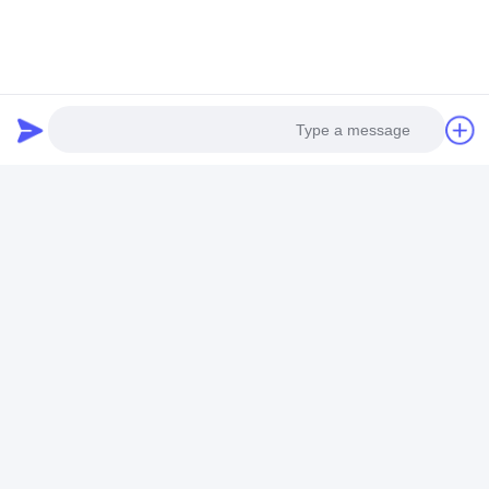
مضغوط هواء ضرب مسدّس مدفع
نظام هوائيّ عنصر
مكونات التحكم في الأتمتة
مكونات النظام الهيدروليكي
Photo
Liandong-U-Gu 17-2 #، Shengyuan Road 1 #، Jiangkou Street،
Video Call
Fenghua City، Ningbo، Zhejiang Province، الصين
هاتف:
86-152-5785-8856
Audio Call
بريد إلكتروني:
airwolf@flyautomatic.com
الصفحة الرئيسية
منتجات
معلومات عنا
جولة في المعمل
مراقبة الجودة
اتصل بنا
اطلب اقتباس