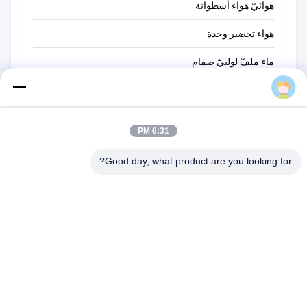
هوائيّ هواء أسطوانة
هواء تحضير وحدة
ماء ملفّ لولبيّ صمام
AIRWOLF
هزاز هوائي
كيت إصلاح غشاء
6:31 PM
كهرمغنطيسيّ إستقراء ملف
Good day, what product are you looking for?
تخليص شاحنة تحكم
صمام هوائيّ يدويّ
هواء دفق تحكم صمام
زاوية سيات صمام
هوائيّ هواء خرطوم