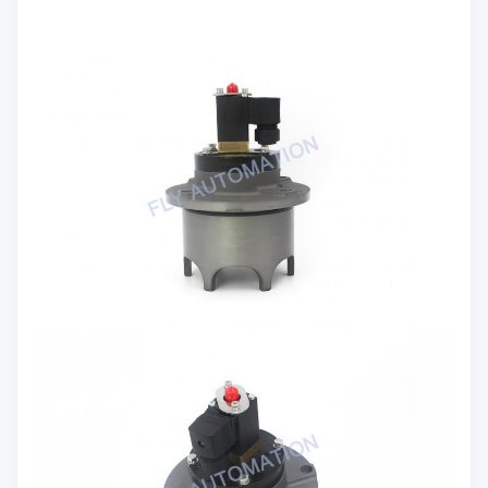
مثبتة في خزان الضغط بأربعة مسامير M10.للختم بين
خزان ضغط ومحيط يوجد حلقة O في الجزء الخارجي
من الصمام
بيت.
الموضع 2 ، الغطاء التجريبي ، مصبوب في مادة SS
4250 (يساوي DIN 1725
GD-AlSi9Cu3).يتم تثبيت الغطاء على المنزل بأربعة
مسامير M5x30mm.
للختم توجد حلقة O بين الغطاء والغشاء التجريبي.
الموضع 3 ، القرص المطاطي ، مصنوع من مطاط
اليوريثان ويعمل كمثبط لـ
القوى من الغطس التي يتم نقلها إلى المنزل ولكنها تقل
أيضًا