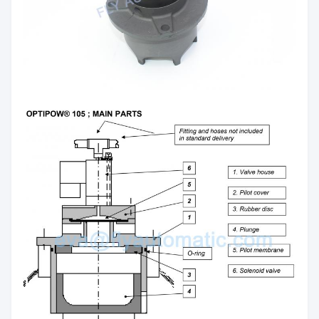
قوى التباطؤ على الغطس.يتم ضغط القرص المطاطي
في
قاع بيت الصمام.
الموضع 4 ، الغطس ، مصبوب بالحقن في مادة البولي
أميد المقوى بالألياف الزجاجية PA
6.6 ، مقاومة للأحماض وتتحمل درجات حرارة الغاز حتى
150 درجة مئوية.ال
يتم تشكيل القطر الخارجي وكذلك جزء الختم من القاع.
الموضع 5 ، الغشاء التجريبي ، مصنوع من المطاط من
جودة غشاء قياسية.
الموضع 6 ، صمام الملف اللولبي ، هو صمام ثلاثي
الاتجاهات.