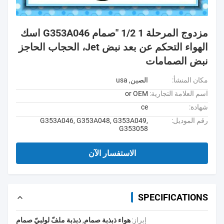
مزدوج المرحلة 1 1/2 "صمام G353A046 اسك
الهواء التحكم عن بعد نبض Jet، الحجاب الحاجز
نبض الصمامات
مكان المنشأ:
الصين, usa
اسم العلامة التجارية:
or OEM
شهادة:
ce
رقم الموديل:
G353A046, G353A048, G353A049,
G353058
الاستفسار الآن
SPECIFICATIONS
إبراز:
هواء ذبذبة صمام
,
ذبذبة ملفّ لولبيّ صمام