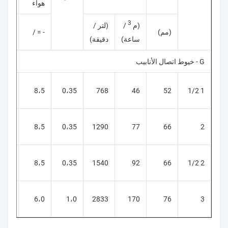
هواء
3
(م
/
(لتر /
(مم)
- = /
معيا
ساعة)
دقيقة)
G - خيوط اتصال الأنابيب
046
8،5
0،35
768
46
52
1 1/2
048
8،5
0،35
1290
77
66
2
049
8،5
0،35
1540
92
66
2 1/2
-058
6،0
1،0
2833
170
76
3