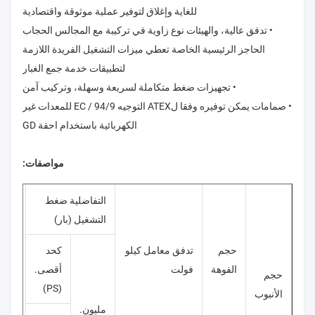
للغاية وإغلاق لتوفير عملية موثوقة واقتصادية
• تدفق عالية، والهيئات نوع زاوية في تركيبة مع المجالس الحجاب
الحاجز الرئيسية الخاصة تعطي ميزات التشغيل الفريدة اللازمة
لتطبيقات خدمة جمع الغبار
• تجهيزات ضغط متكاملة لسريعة وسهلة، وتركيب آمن
• صمامات يمكن توفيره وفقا لATEX التوجيه 94/9 / EC للمعدات غير
الكهربائية باستخدام احقة GD
مواصفات:
التفاضلية ضغط
التشغيل (بار)
حجم
تدفق معامل كيلو
كحد
رقم ا
الفوهة
فولت
أقصى.
حجم
(PS)
الأنبوب
مليون.