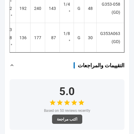
G1
1/4
G353-058
/ 2
192
240
143
G
48
"
(GD)
"
G3
1/8
G353A063
/ 8
136
177
87
G
30
"
(GD)
"
التقييمات والمراجعات
5.0
Based on 50 reviews recently
اكتب مراجعة