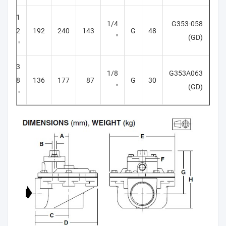
G1
1/4
G353-058
/ 2
192
240
143
G
48
"
(GD)
"
G3
1/8
G353A063
/ 8
136
177
87
G
30
"
(GD)
"