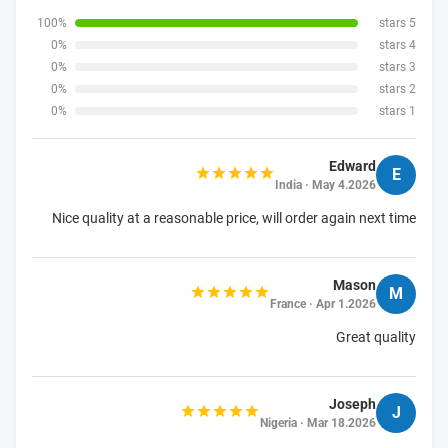
100%
5 stars
0%
4 stars
0%
3 stars
0%
2 stars
0%
1 stars
Edward
E
India · May 4.2026
Nice quality at a reasonable price, will order again next time
Mason
M
France · Apr 1.2026
Great quality
Joseph
J
Nigeria · Mar 18.2026