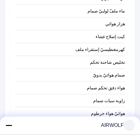
ماء ملفّ لولبيّ صمام
هزاز هوائي
كيت إصلاح غشاء
كهرمغنطيسيّ إستقراء ملف
تخليص شاحنة تحكم
صمام هوائيّ يدويّ
هواء دفق تحكم صمام
زاوية سيات صمام
هوائيّ هواء خرطوم
AIRWOLF
مضغوط هواء ضرب مسدّس مدفع
نظام هوائيّ عنصر