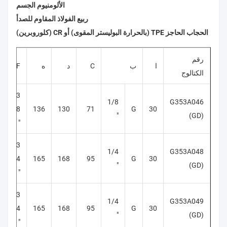
الألومنيوم الجسم
ربيع الفولاذ المقاوم للصدأ
الحجاب الحاجز TPE (بالحرارة البوليستر المقوى) أو CR (كلوروبرين)
رقم
ا
ب
C
د
ه
F
الكتالوج
G3
1/8
G353A046
/ 8
136
130
71
G
30
"
(GD)
"
G3
1/4
G353A048
/ 4
165
168
95
G
30
"
(GD)
"
G3
1/4
G353A049
/ 4
165
168
95
G
30
"
(GD)
"