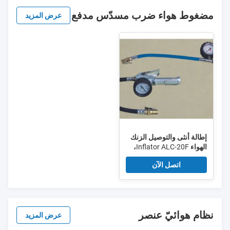
مضغوط هواء ضرب مسدّس مدفع
عرض المزيد
إطالة أنثى والتوصيل الزنك
الهواء Inflator ALC-20F،
ف، ح، والتيار المتردد-20F،
اتصل الآن
ف، ح، ح تيراغرام-001،
002 تيراغرام، منظمة
العمل ضد الجوع-02
نظام هوائيّ عنصر
عرض المزيد