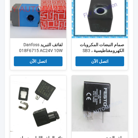
صمام النبضات المكروبات
لفائف التبريد Danfoss
الكهرومغناطيسية ، SB3
018F6715 AC24V 10W
W12- VA19/14 V110DC
ملف صمام الملف اللولبي
اتصل الآن
اتصل الآن
V220/240 صمام
الكهرومغناطيسية 1008Ω