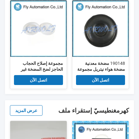
190148 مضخة معدنية
مجموعة إصلاح الحجاب
مضخة هواء نيتريل مجموعة
الحاجز لضخ المضخة غير
الحاجز 716 سلسلة 3 / 4 "
المعدنية 15k312 1509
اتصل الآن
اتصل الآن
Graco مواد PTFE
كهرمغنطيسيّ إستقراء ملف
عرض المزيد