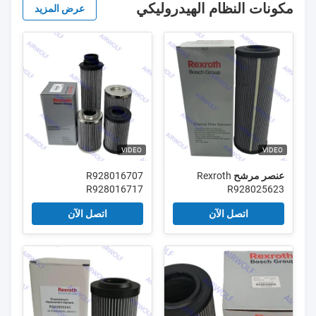
مكونات النظام الهيدروليكي
عرض المزيد
VIDEO
VIDEO
عنصر مرشح Rexroth
R928016707
R928016717
R928025623
R928016804
R928025636
اتصل الآن
اتصل الآن
R928016828
R928027898
R928028002
R928016857 عنصر مرشح
R928028010
ريكروس