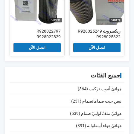
VIDEO
VIDEO
ريكسروث R928025249
R928022797
R928022829
R928025322
R928022830
R928025392
اتصل الآن
اتصل الآن
R928022979
R928025404
R928025461 عنصر
R928023991 عنصر مرشح
المرشح
Rexroth
جميع الفئات
هوائيّ أنبوب تركيب (364)
نبض جيت صماماتصمام (231)
هوائيّ ملفّ لولبيّ صمام (539)
هوائيّ هواء أسطوانة (891)