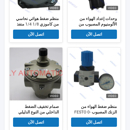
VIDEO
VIDEO
وحدات إعداد الهواء من
منظم ضغط هوائي نحاسي
الألومنيوم المصبوب من
من كاموزي 1/8 1/4 منفذ
روتورك YT-520D1 YTC،
اتصل الآن
اتصل الآن
مرحل سريع المفعول
VIDEO
VIDEO
منظم ضغط الهواء من
صمام تخفيف الضغط
الزنك المصبوب FESTO 0-
الداخلي من النوع الدليلي
1.6 ميجا باسكال
الفائض من النوع AR925-
اتصل الآن
اتصل الآن
F20