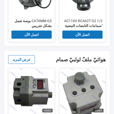
AC110V RCA62T G2 1/2
CA76MM G3 بوصة تعمل
"صمامات النابضات النبضية
بشكل تجريبي
لجمع الغبار
FLY/AIRWOLF Dust
اتصل الآن
اتصل الآن
Collector Valves
هوائيّ ملفّ لولبيّ صمام
عرض المزيد
VIDEO
VIDEO