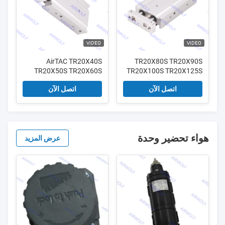
VIDEO
VIDEO
AirTAC TR20X40S
TR20X80S TR20X90S
TR20X50S TR20X60S
TR20X100S TR20X125S
سلسلة TR AirTAC
TR20X70S TR سلسلة
اتصل الآن
اتصل الآن
أسطوانة مزدوجة
مزدوجة التمثيل اسطوانة
مزدوجة القضيب
هواء تحضير وحدة
عرض المزيد