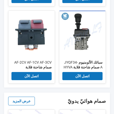
سبائك الألومنيوم JYQF34-
AF-2CV AF-1CV AF-3CV
A صمام شاحنة قلابة HYVA
صمام شاحنة قلابة
اتصل الآن
اتصل الآن
صمام هوائيّ يدويّ
عرض المزيد