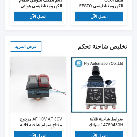
ملف الحث
دائم الملف اللولبي صمام
الكهرومغناطيسي FESTO
الكهرومغناطيسي هوائي
4540 MSFW-230-50 / 60
اتصل الآن
اتصل الآن
DIN63650B IP65
تخليص شاحنة تحكم
عرض المزيد
ضوابط شاحنة قلابة
AF-1CV AF-3CV مزدوج
14750430H سبائك
مفتاح صمام شاحنة قلابة
الألومنيوم
يدوي أسود بلاستيك
اتصل الآن
اتصل الآن