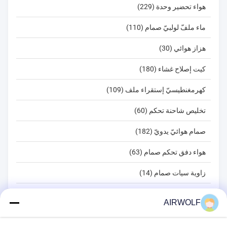
هواء تحضير وحدة (229)
ماء ملفّ لولبيّ صمام (110)
هزاز هوائي (30)
كيت إصلاح غشاء (180)
كهرمغنطيسيّ إستقراء ملف (109)
تخليص شاحنة تحكم (60)
صمام هوائيّ يدويّ (182)
هواء دفق تحكم صمام (63)
زاوية سيات صمام (14)
هوائيّ هواء خرطوم (15)
AIRWOLF
مضغوط هواء ضرب مسدّس مدفع (6)