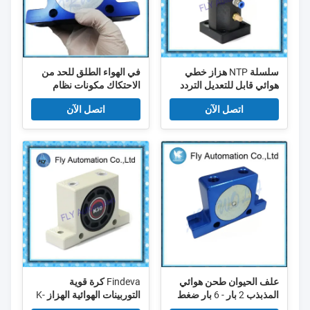
سلسلة NTP هزاز خطي
في الهواء الطلق للحد من
هوائي قابل للتعديل التردد
الاحتكاك مكونات نظام
19-255 رطل
هوائي فصل مطرقة الهواء
اتصل الآن
اتصل الآن
علف الحيوان طحن هوائي
Findeva كرة قوية
المذبذب 2 بار - 6 بار ضغط
التوربينات الهوائية الهزاز K-
العمل شهادة CE
30 1/4 "7'300-35'000 دورة