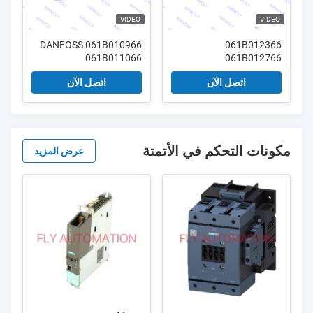
VIDEO
VIDEO
DANFOSS 061B010966
061B012366
061B011066
061B012766
061B012866 DANFOSS
061B012266 مفتاح
اتصل الآن
اتصل الآن
مفتاح الضغط
الضغط MBC5000/5100
MBC5000/5100
مكونات التحكم في الأتمتة
عرض المزيد