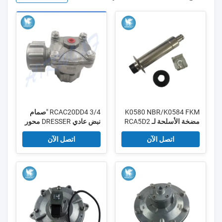
K0580 NBR/K0584 FKM
RCAC20DD4 3/4 "صمام
مضخة الأسلحة لـ RCA5D2
نبض عادي DRESSER محور
درجة حرارة K2034 DD
اتصل الآن
اتصل الآن
سلسلة التحكم الكهربائي
سبيكة الألومنيوم