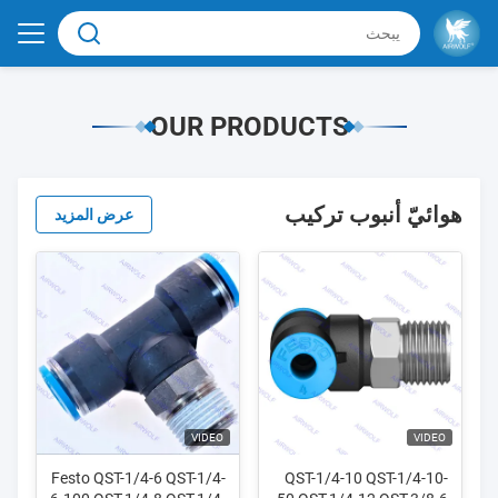
OUR PRODUCTS
هوائيّ أنبوب تركيب
عرض المزيد
VIDEO
VIDEO
Festo QST-1/4-6 QST-1/4-
QST-1/4-10 QST-1/4-10-