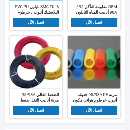
OEM مقاومة التآكل 95 /
SMC TK -3 نايلون PVC PU
98A أنابيب المياه النايلون
البلاستيك أنبوب / خرطوم
خرطوم الهواء الهوائية
القاطع خفض ما يصل الى
اتصل الآن
اتصل الآن
12MM
مرنة 95/98A PE حديقة
الضغط العالي 95/98A
أنبوب خرطوم هوائي مكون
مرنة أنابيب النقل ضغط
الهواء
خرطوم الهواء تعمل بالهواء
اتصل الآن
اتصل الآن
المضغوط