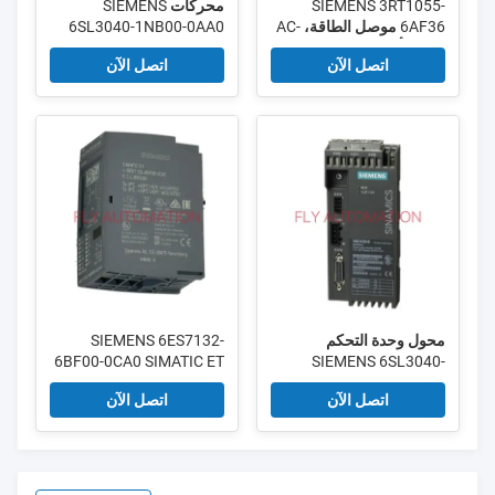
SIEMENS 3RT1055-
محركات SIEMENS
6AF36 موصل الطاقة، AC-
6SL3040-1NB00-0AA0
3 150 أمبير، 75 كيلو واط /
Sinamics - العقد الرقمي.
اتصل الآن
اتصل الآن
400 فولت تيار متردد (50-
امتداد
60 هرتز) / تشغيل تيار
مستمر 110-127 فولت UC
A..
محول وحدة التحكم
SIEMENS 6ES7132-
6BF00-0CA0 SIMATIC ET
SIEMENS 6SL3040-
0PA01-0AA0 CUA32
200SP ، وحدة الإخراج
اتصل الآن
اتصل الآن
لوحدات الطاقة PM340 /
الرقمي ، DQ 8x 24VDC /
PM240-2
0.5A ميزة عالية