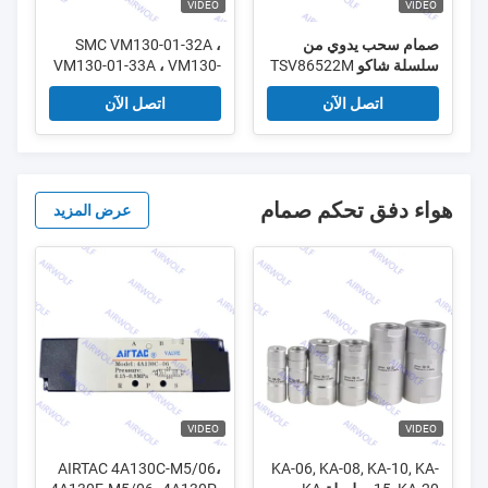
VIDEO
VIDEO
صمام سحب يدوي من
SMC VM130-01-32A ،
سلسلة شاكو TSV86522M
VM130-01-33A ، VM130-
01-34A ، VM130-01-37A
TSV86522S TSV98322M
اتصل الآن
اتصل الآن
TSV98322S 5/2way ، 3/2
VM100 سلسلة 3/2 طريق
way 1/4 "
صمام ميكانيكي 1/8 "
هواء دفق تحكم صمام
عرض المزيد
VIDEO
VIDEO
AIRTAC 4A130C-M5/06،
KA-06, KA-08, KA-10, KA-