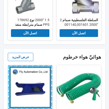
السلطة الفلسطينية صمام 2
1.5 "2000 نوع 178692
"2000 001140,001601
PPS صمام مترابطة منفذ
مترابطة منفذ الطريق 2/2
الطريق 2/2 زاوية مقعد
اتصل الآن
اتصل الآن
زاوية مقعد صمام
صمام
هوائيّ هواء خرطوم
عرض المزيد