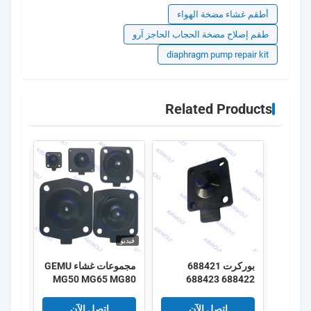
أطقم غشاء مضخة الهواء
طقم إصلاح مضخة الحجاب الحاجز آرو
diaphragm pump repair kit
Related Products
فيديو
فيديو
بوركرت 688421
مجموعات غشاء GEMU
مجمو
MG50 MG65 MG80
688422 688423
G40
MG100 EPDM SGS
688424 DN25 EPDM
الحاجز 2030A 2030
FDA صمام GEMU
اتصل الآن
اتصل الآن