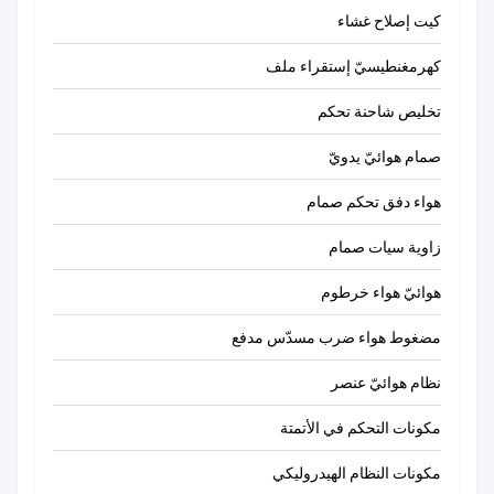
كيت إصلاح غشاء
كهرمغنطيسيّ إستقراء ملف
تخليص شاحنة تحكم
صمام هوائيّ يدويّ
هواء دفق تحكم صمام
زاوية سيات صمام
هوائيّ هواء خرطوم
مضغوط هواء ضرب مسدّس مدفع
نظام هوائيّ عنصر
مكونات التحكم في الأتمتة
مكونات النظام الهيدروليكي