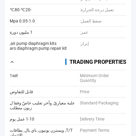
تعمل درجة الحرارة:
-20℃-80℃
ضغط العمل:
0.05-1.0 Mpa
عمر:
1 مليون دورة
إبراز:
air pump diaphragm kits
,
aro diaphragm pump repair kit
TRADING PROPERTIES
1set
Minimum Order
Quantity
Price
قابل للتفاوض
Standard Packaging
علبة معياريّ, وآخر تعليب خاصّ وفقا ل
زبون متطلب
Delivery Time
1-10 عمل يوم
Payment Terms
T/T, ويسترن يونيون, باي بال, بطاقات
الائتمان