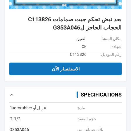
بعد نبض تحكم جيت صمامات C113826
الحجاب الحاجز لG353A046
مكان المنشأ:
الصين
شهادة:
CE
رقم الموديل:
C113826
الاستفسار الآن
SPECIFICATIONS
مادة:
نتريل أو fluororubber
حجم المنفذ:
1-1/2"
يلائم صمام رمز:
G353A046