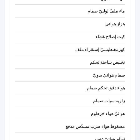
ماء ملفّ لولبيّ صمام
هزاز هوائي
كيت إصلاح غشاء
كهرمغنطيسيّ إستقراء ملف
تخليص شاحنة تحكم
صمام هوائيّ يدويّ
هواء دفق تحكم صمام
زاوية سيات صمام
هوائيّ هواء خرطوم
مضغوط هواء ضرب مسدّس مدفع
نظام هوائيّ عنصر