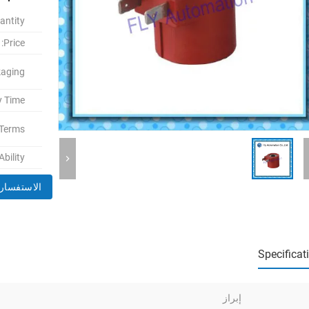
ntity:
Price:
aging:
y Time:
Terms:
bility:
الاستفسار 
Specificat
إبراز