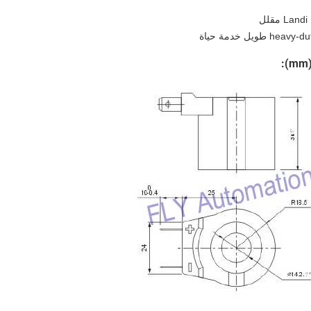
مقلل
: