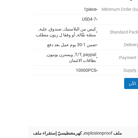
1piece
Minimum Order Qua
USD4-7
كيس من البلاستيك, صندوق, علبة,
Standard Pack
منصّة نقّالة, أو وفقا ل زبون متطلب
Deliver
ضمن 1-30 يوم عمل بعد دفع
T/T, paypal, ويسترن يونيون,
Payment 
بطاقات الائتمان
10000PCS
Supply A
الآن
ملف explosionproof
,
كهرمغنطيسيّ إستقراء ملف