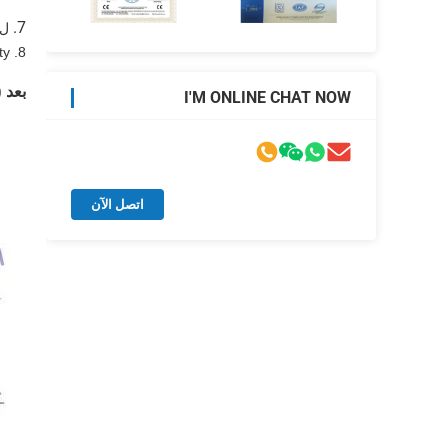
7.
ل Landi 
8. heavy-duty طويل خدمة حياة
بعد (mm)
I'M ONLINE CHAT NOW
اتصل الآن