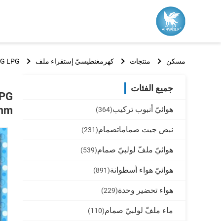
مسكن
منتجات
كهرمغنطيسيّ إستقراء ملف
lng CNG LPG سيارة حاقن سكّة حديديّة كهرم
جميع الفئات
mm
هوائيّ أنبوب تركيب
(364)
نبض جيت صماماتصمام
(231)
هوائيّ ملفّ لولبيّ صمام
(539)
هوائيّ هواء أسطوانة
(891)
هواء تحضير وحدة
(229)
ماء ملفّ لولبيّ صمام
(110)