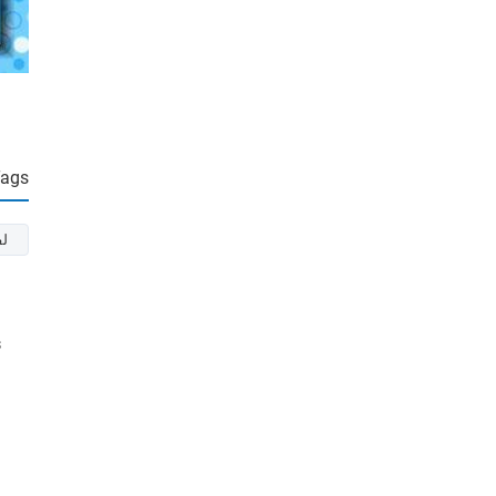
Tags
لف
s