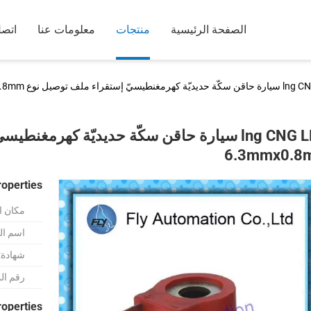
الصفحة الرئيسية
منتجات
معلومات عنا
اتصل
غنطيسيّ إستقراء ملف توصيل نوع 6.3mmx0.8mm
lng CNG LPG سيارة حاقن سكّة حديديّة كهرمغن
6.3mmx0.8
roperties
مكان ا
اسم الع
شهادة:
رقم ال
roperties