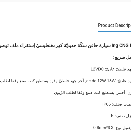
Product Descrip
سكّة حديديّة كهرمغنطيسيّ إستقراء ملف توصيل نوع 6.3mmx0.8mm
ل سريع:
د فلطيّ عاديّ: 12VDC
ac dc 12W 18, آخر جهد فلطيّ وقوة يستطيع كنت صنع وفقا لطلب الزّبون
ن: أحمر, يستطيع كنت صنع وفقا لطلب الزّبون
يت صنف: IP66
ل صنف: h
يل نوع: 6.3*0.8mm