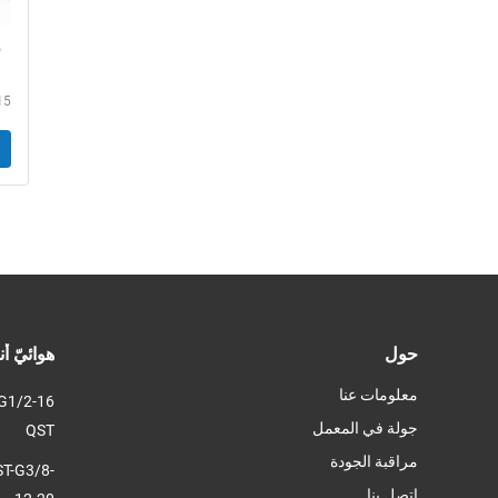
ف
D
D
4-
حول
هوائيّ أ
معلومات عنا
جولة في المعمل
QST
مراقبة الجودة
ST-G3/8-
اتصل بنا