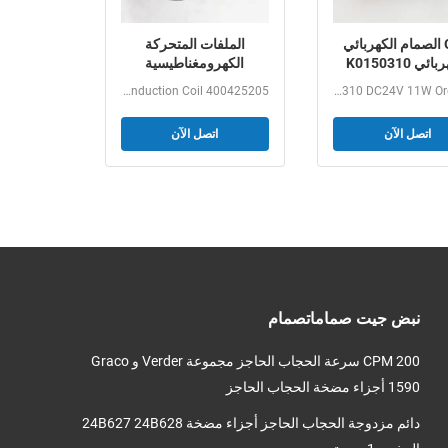
GSR الصمام الكهربائي
الملفات المتحركة
الكهربائي K0150310
الكهرومغناطيسية
DC24V 11W
الكهربائية 400425-142,
Solenoid Electromagnetic Induction Coil 400425205,...
GSR Solenoid valve Coil K0150310 DC24V 11W Ordering...
400425-117
اتصل الآن
اتصل الآن
نبض جيت صماماتصمام
200 CPM سرعة الحجاب الحاجز مجموعة Verder و Graco
1590 أجزاء مضخة الحجاب الحاجز
دائم مزدوجة الحجاب الحاجز أجزاء مضخة 24B627 24B628