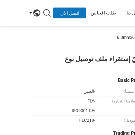
 بنا
اطلب اقتباس
اتصل الآن
طيسيّ إستقراء ملف توصيل نوع
Basic P
لمنشأ:
الصين
لامة التجارية:
FLY
ISO9001 CE
موديل:
FLC218
Trading P