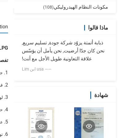
مكونات النظام الهيدروليكي
(108)
tion
ماذا قالوا
ذبابة أتمتة يزوّد شركة جودة, تسليم سريع,
lng CNG LPG سيارة حاقن 
نحن كان جدّا أرضيت, نحن يأمل أن يؤسّس
علاقة التعاونية طويل الأجل مع أنت!
تفصي
—— usa ابن Lim
1.
جه
2.
قوة عاديّ: W
شهادة
3.
لو
4.
حم
5.
عز
6.
توص