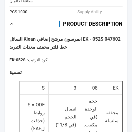
بطاقة الائتمان
1000 PCS
Supply Ability
PRODUCT DESCRIPTION
EK - 052S 047602 ايمرسون مرشح إضافي Klean السائل
خط فلتر مجفف معدات التبريد
كود الترتيب:
EK-052S
تسمية
S
3
08
EK
حجم
S = ODF
الوحدة
اتصال
مجففة
روابط
(في
الحجم
سلسلة
(حذفت
مكعب.
(في 1/8 ")
لSAE)