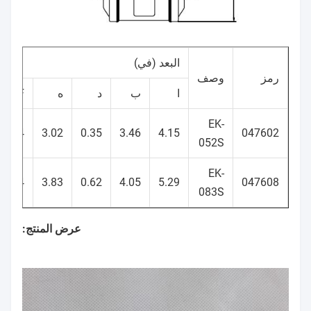
البعد (في)
رمز
وصف
ا
ب
د
ه
F
EK-
2.64
3.02
0.35
3.46
4.15
047602
052S
EK-
2.64
3.83
0.62
4.05
5.29
047608
083S
عرض المنتج: