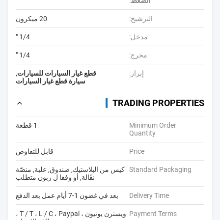
الضغط
:
الترشيح:
20 ميكرون
مدخل:
1/4 "
مخرج:
1/4 "
إبراز:
قطع غيار السيارات للسيارات
,
سيارة قطع غيار السيارات
TRADING PROPERTIES
Minimum Order
1 قطعة
Quantity
Price
قابل للتفاوض
Standard Packaging
كيس من البلاستيك, صندوق, علبة, منصّة
نقّالة, أو وفقا ل زبون متطلب
Delivery Time
بعد في غضون 1-7 أيام عمل بعد الدفع
Payment Terms
ويسترن يونيون ، T / T ، L / C ، Paypal ،