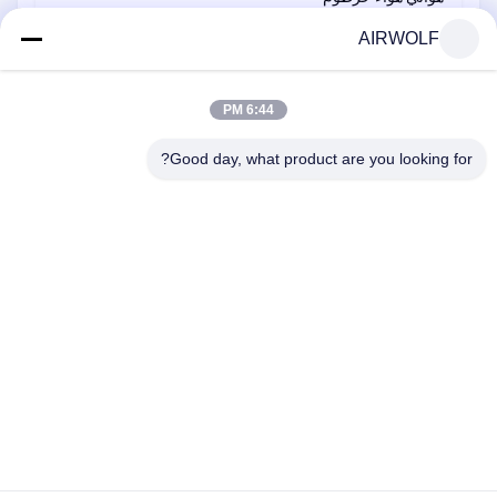
AIRWOLF
مضغوط هواء ضرب مسدّس مدفع
نظام هوائيّ عنصر
6:44 PM
مكونات التحكم في الأتمتة
Good day, what product are you looking for?
مكونات النظام الهيدروليكي
Liandong-U-Gu 17-2 #، Shengyuan Road 1 #، Jiangkou Street،
Fenghua City، Ningbo، Zhejiang Province، الصين
هاتف:
86-152-5785-8856
بريد إلكتروني:
airwolf@flyautomatic.com
الصفحة الرئيسية
منتجات
معلومات عنا
جولة في المعمل
مراقبة الجودة
اتصل بنا
اطلب اقتباس