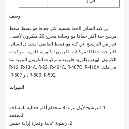
في.)
وصف
ئي كيه السائل الخط تصفية أكثر جفافا هو قسط ضغط
مرشح حبة أكثر جفافا مع وسادة مخرج 20 ميكرون لأقصى
قدر من الترشيح. ئي كيه هو قسط العالمي استبدال السائل
فلتر خط جفافا لمركبات الكربون الكلورية فلورية، مركبات
الكربون الهيدروكلورية فلورية ومركبات الكربون التبريد بما
في ذلك R-12، R-134A، R-22، R-404A، R-407C، R-410A،
R-500، R-502 ، و R-507.
الميزات
1. الترشيح لأول مرة للاستخدام أكثر فعالية للمساحة
المجففة
2. رطوبة عالية وقدرة إزالة حمض