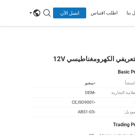
 بنا
اطلب اقتباس
اتصل الآن
Basic P
لمنشأ:
نينغبو
لامة التجارية:
OEM
CE,ISO9001
موديل:
ABS1-03
Trading P