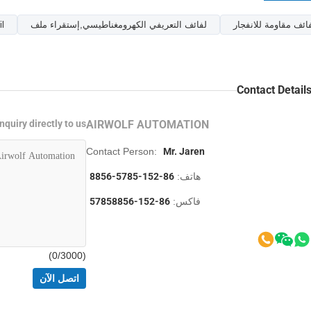
ائف مقاومة للانفجار
لفائف التعريفي الكهرومغناطيسي,إستقراء ملف
il
Contact Detail
nquiry directly to us
AIRWOLF AUTOMATION
Contact Person:
Mr. Jaren
هاتف:
86-152-5785-8856
فاكس:
86-152-57858856
0
/3000)
(
اتصل الآن