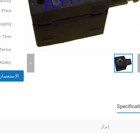
ntity:
Price:
aging:
y Time:
Terms:
bility:
الاستفسار 
Specificat
إبراز