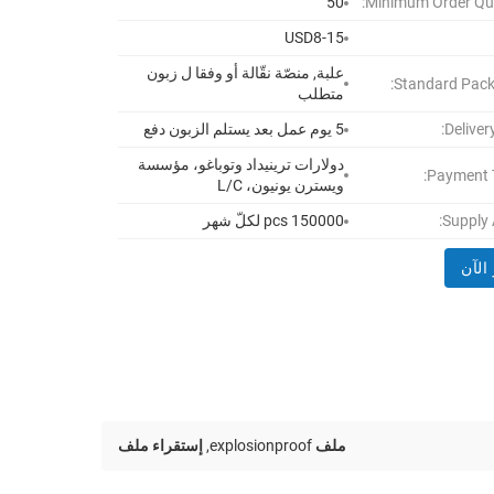
50
Minimum Order Qua
USD8-15
علبة, منصّة نقّالة أو وفقا ل زبون
Standard Pack
متطلب
Deliver
5 يوم عمل بعد يستلم الزبون دفع
دولارات ترينيداد وتوباغو، مؤسسة
Payment 
ويسترن يونيون، L/C
Supply A
150000 pcs لكلّ شهر
الآن
ملف explosionproof
,
إستقراء ملف