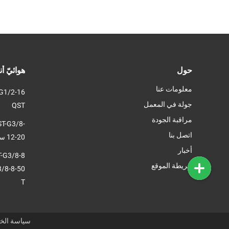
4-
حول
هوائيّ أ
معلومات عنا
جولة في المعمل
QST
مراقبة الجودة
ST-G3/8-
اتصل بنا
12-20 سلسلة Festo QST تركيب على شكل حرف T
أخبار
T-G3/8-8
خريطة الموقع
T
سياسة الخ