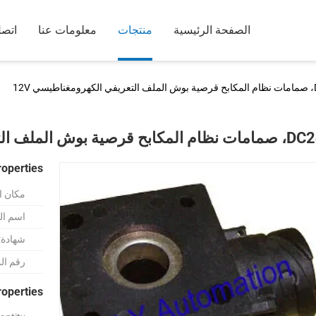
الصفحة الرئيسية
منتجات
معلومات عنا
اتصل
 12V
قرصية بوش الملف التعريفي الكهرومغناطيسي 12V
roperties
مكان ا
اسم الع
شهادة:
رقم ال
roperties