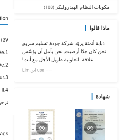
مكونات النظام الهيدروليكي
(108)
tion
ماذا قالوا
DC24V, 12V كهرمغنطيسيّ إ
ذبابة أتمتة يزوّد شركة جودة, تسليم سريع,
نحن كان جدّا أرضيت, نحن يأمل أن يؤسّس
1.We يكسب ال ce و iso 9001
علاقة التعاونية طويل الأجل مع أنت!
2.We يتلقّى خدمة جيّد after-sales.
—— usa ابن Lim
3.Our منتوج عالي الجودة وسعر.
4.If يرسلنا أنت الرسم وصورة, نحن يستطيع صنع وفقا لطلب الزّبون البضاعة ل أنت!
شهادة
ترحي
Tags