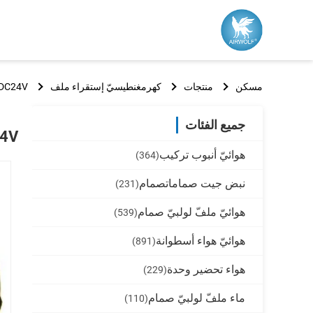
مسكن
منتجات
كهرمغنطيسيّ إستقراء ملف
DC24V، صمامات نظام المكابح قرصية بوش الملف التعريفي الكهرومغناطيسي
جميع الفئات
DC24V، صمامات نظام المكابح 
هوائيّ أنبوب تركيب
(364)
نبض جيت صماماتصمام
(231)
هوائيّ ملفّ لولبيّ صمام
(539)
هوائيّ هواء أسطوانة
(891)
هواء تحضير وحدة
(229)
ماء ملفّ لولبيّ صمام
(110)