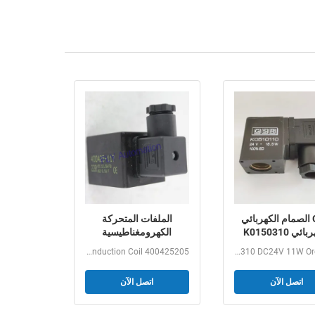
GSR الصمام الكهربائي
الملفات المتحركة
الكهربائي K0150310
الكهرومغناطيسية
DC24V 11W
الكهربائية 400425-142,
Solenoid Electromagnetic Induction Coil 400425205,...
GSR Solenoid valve Coil K0150310 DC24V 11W Ordering...
400425-117
اتصل الآن
اتصل الآن