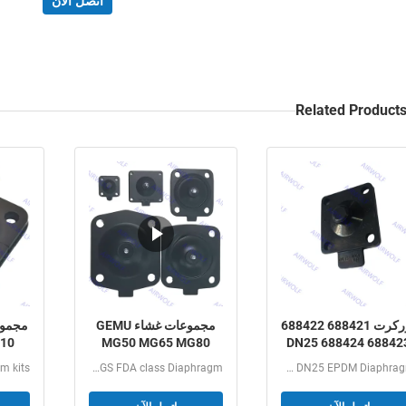
اتصل الآن
Related Product
بوركرت 688421 688422
مجموعات غشاء GEMU
مجموع
10
MG50 MG65 MG80
688423 688424 DN25
EPDM الحاجز 2030A
MG100 EPDM SGS FDA
PDM
GEMU MG50 MG65 MG80 MG100 EPDM SGS FDA class Diaphragm...
Burkert 688421 688422 688423 688424 DN25 EPDM Diaphragm...
2030 مجموعة إصلاح
صمام GEMU
الصمام الكهربائي