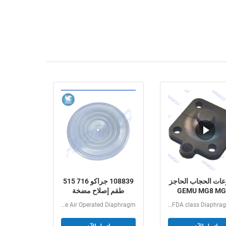
ات الحجاب الحاجز
108839 جراكو 716 515
GEMU MG8 MG
طقم إصلاح مضخة
MG25 MG40 E
الحجاب الحاجز PTFE
Graco 108839 716 515 White Ptfe Air Operated Diaphragm...
GEMU MG8 MG10 MG25 MG40 EPDM SGS FDA class Diaphragm kits...
SGS FDA فئة الحجاب
الحاجز GEMU