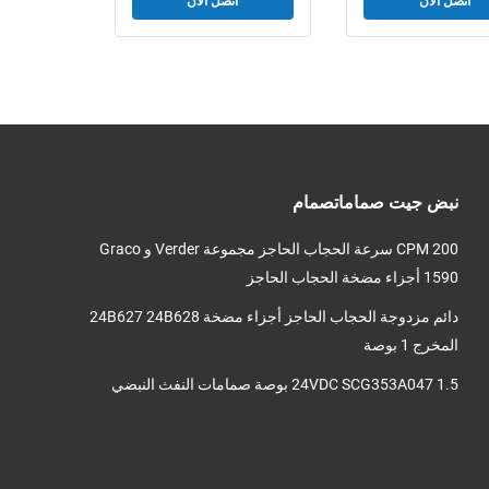
اتصل الآن
اتصل الآن
نبض جيت صماماتصمام
200 CPM سرعة الحجاب الحاجز مجموعة Verder و Graco
1590 أجزاء مضخة الحجاب الحاجز
دائم مزدوجة الحجاب الحاجز أجزاء مضخة 24B627 24B628
المخرج 1 بوصة
24VDC SCG353A047 1.5 بوصة صمامات النفث النبضي