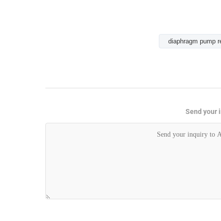
diaphragm pump re
Send your i