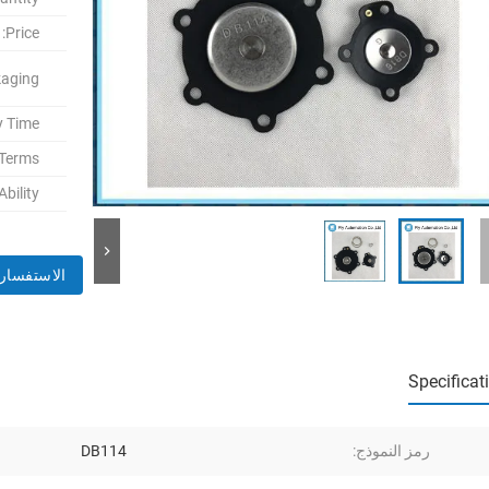
Price:
aging:
y Time:
Terms:
bility:
الاستفسار 
Specificat
رمز النموذج:
DB114