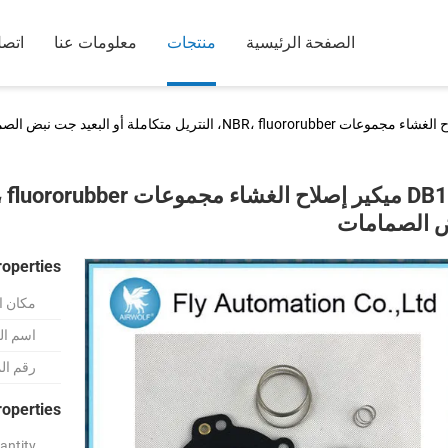
الصفحة الرئيسية
منتجات
معلومات عنا
اتصل
 الصمامات
roperties
مكان ا
اسم الع
رقم ال
roperties
ntity: