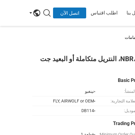
 بنا
اطلب اقتباس
اتصل الآن
DB114 ميكير إصلاح الغشاء مجموعات NBR، fluororubber، النتريل متكاملة أو البعيد جت
Basic P
لمنشأ:
نينغبو
لامة التجارية:
FLY, AIRWOLF or OEM
موديل:
DB114
Trading P
Minimum Order Qua
قطعة 1