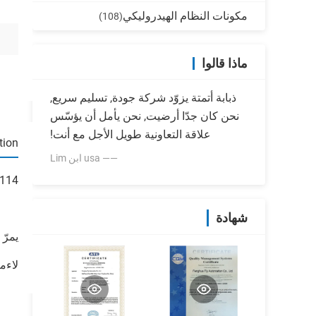
مكونات النظام الهيدروليكي
(108)
ماذا قالوا
ذبابة أتمتة يزوّد شركة جودة, تسليم سريع,
نحن كان جدّا أرضيت, نحن يأمل أن يؤسّس
علاقة التعاونية طويل الأجل مع أنت!
tion
—— usa ابن Lim
LY/AIRWOLF DB114
شهادة
يمرّ رم
لاءمت الحجاب 