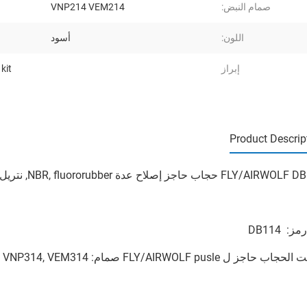
صمام النبض:
VNP214 VEM214
اللون:
أسود
إبراز
kit
Product Descrip
F حجاب حاجز إصلاح عدة NBR, fluororubber, نتريل متكامل أو بعيد pulse jet صمام
ز: DB114
حاجز ل FLY/AIRWOLF pusle صمام: VNP214, VEM214, VNP314, VEM314