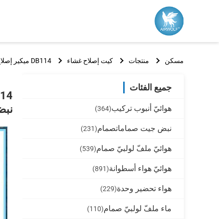
مسكن
منتجات
كيت إصلاح غشاء
DB114 ميكير إصلاح الغشاء مجموعات NBR، fluororubber، النتريل متكاملة أو البعيد جت نبض الصمامات
جميع الفئات
نبض
هوائيّ أنبوب تركيب
(364)
نبض جيت صماماتصمام
(231)
هوائيّ ملفّ لولبيّ صمام
(539)
هوائيّ هواء أسطوانة
(891)
هواء تحضير وحدة
(229)
ماء ملفّ لولبيّ صمام
(110)