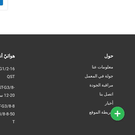
حول
هوائيّ أ
معلومات عنا
جولة في المعمل
QST
مراقبة الجودة
ST-G3/8-
اتصل بنا
12-20 سلسلة Festo QST تركيب على شكل حرف T
أخبار
T-G3/8-8
خريطة الموقع
T