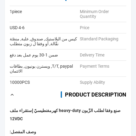
1piece
Minimum Order
Quantity
USD 4-6
Price
Standard Packaging
كيس من البلاستيك, صندوق, علبة, منصّة
نقّالة, أو وفقا ل زبون متطلب
Delivery Time
ضمن 1-30 يوم عمل بعد دفع
Payment Terms
T/T, paypal, ويسترن يونيون, بطاقات
الائتمان
10000PCS
Supply Ability
PRODUCT DESCRIPTION
صنع وفقا لطلب الزّبون heavy-duty كهرمغنطيسيّ إستقراء ملف
12VDC
وصف المفصل: