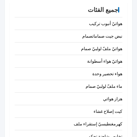
MSFW-24-50/60
6720 MSFW-110-
جميع الفئات
50/60 4540 MSFW-
230-50/60
هوائيّ أنبوب تركيب
نبض جيت صماماتصمام
هوائيّ ملفّ لولبيّ صمام
هوائيّ هواء أسطوانة
هواء تحضير وحدة
ماء ملفّ لولبيّ صمام
هزاز هوائي
كيت إصلاح غشاء
كهرمغنطيسيّ إستقراء ملف
تخليص شاحنة تحكم