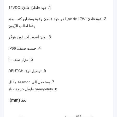
1.
جهد فلطيّ عاديّ: 12VDC
2.
قوة عاديّ: ac dc 17W, آخر جهد فلطيّ وقوة يستطيع كنت صنع
وفقا لطلب الزّبون
3.
لون: أسود, آخر لون يتوفّر
4.
حميت صنف: IP66
5.
عزل صنف: h
6.
توصيل نوع: DEUTCH
7.
يستعمل إلى Tesmon مقلل
8. heavy-duty طويل خدمة حياة
بعد (mm):