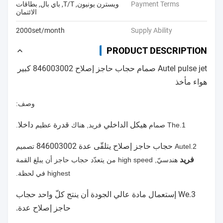
Payment Terms
ويسترن يونيون, T/T, باي بال, بطاقات
الائتمان
2000set/month
Supply Ability
PRODUCT DESCRIPTION
Autel pulse jet صمام حجاب حاجز إصلاح 846003002 كبير
هواء مأخذ
وصف:
قدرة
داخلا
هيكل الداخلي
1.The صمام
فريد, هناك
عظيم
.
يتلقّى عدة 846003002
حجاب حاجز إصلاح
2.Autel
تصميم
فريد
هندسيّ, high speed من يتعدّد حجاب حاجز أن يبلغ القمة
highest في لحظة.
3.We
إستعمال مادة عالي الجودة أن ينتج كلّ واحد حجاب
إصلاح عدة
حاجز
.