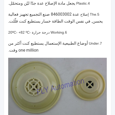
ومتحمّل.
يجعل مادة الإصلاح عدة جدّا ليّن
4.Plastic
عدة 846003002 صنع
التجميع تجهيز فعالية
5.The إصلاح
يحسن, في نفس الوقت الطاقة خسار يستطيع كنت قلّلت.
6.Working درجة حرارة -20ºC- +82 ºC
أوضاع الطبيعية الإستعمال يستطيع كنت أكثر من
7.Under
one million وقت
.