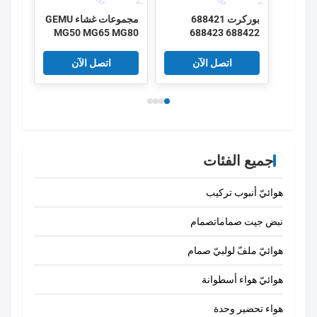
بوركرت 688421
مجموعات غشاء GEMU
مجمو
MG50 MG65 MG80
688422 688423
G40
MG100 EPDM SGS
688424 DN25 EPDM
الحاجز 2030A 2030
FDA صمام GEMU
اتصل الآن
اتصل الآن
مجموعة إصلاح الصمام
الحجاب
الكهربائي
جميع الفئات
هوائيّ أنبوب تركيب
نبض جيت صماماتصمام
هوائيّ ملفّ لولبيّ صمام
هوائيّ هواء أسطوانة
هواء تحضير وحدة