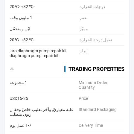
درجات الحرارة:
-20ºC- +82 ºC
عمر:
1 مليون وقت
مميّز:
ليّن ومتحمّل
تعمل درجة الحرارة:
-20ºC- +82 ºC
إبراز:
aro diaphragm pump repair kit
,
diaphragm pump repair kit
TRADING PROPERTIES
Minimum Order
1 مجموعة
Quantity
USD15-25
Price
Standard Packaging
علبة معياريّ, وآخر تعليب خاصّ وفقا ل
زبون متطلب
Delivery Time
1-7 عمل يوم