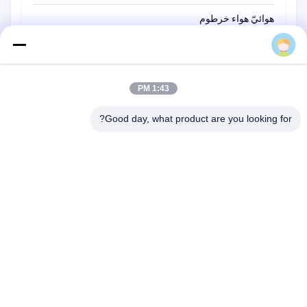
هوائيّ هواء خرطوم
AIRWOLF
مضغوط هواء ضرب مسدّس مدفع
نظام هوائيّ عنصر
1:43 PM
مكونات التحكم في الأتمتة
Good day, what product are you looking for?
مكونات النظام الهيدروليكي
Liandong-U-Gu 17-2 #، Shengyuan Road 1 #، Jiangkou Street،
Fenghua City، Ningbo، Zhejiang Province، الصين
هاتف:
86-152-5785-8856
بريد إلكتروني:
airwolf@flyautomatic.com
الصفحة الرئيسية
منتجات
معلومات عنا
جولة في المعمل
مراقبة الجودة