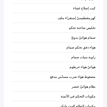
كيت إصلاح غشاء
كهرمغنطيسيّ إستقراء ملف
تخليص شاحنة تحكم
صمام هوائيّ يدويّ
هواء دفق تحكم صمام
زاوية سيات صمام
هوائيّ هواء خرطوم
مضغوط هواء ضرب مسدّس مدفع
نظام هوائيّ عنصر
مكونات التحكم في الأتمتة
مكونات النظام الهيدروليكي