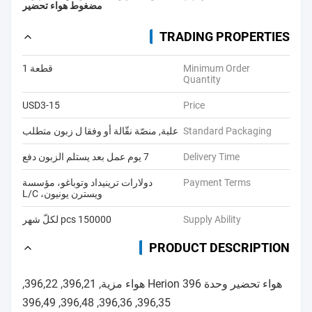
مضغوط هواء تحضير
TRADING PROPERTIES
Minimum Order
قطعة 1
Quantity
USD3-15
Price
Standard Packaging
علبة, منصّة نقّالة أو وفقا ل زبون متطلب
Delivery Time
7 يوم عمل بعد يستلم الزبون دفع
Payment Terms
دولارات ترينيداد وتوباغو، مؤسسة
ويسترن يونيون، L/C
Supply Ability
150000 pcs لكلّ شهر
PRODUCT DESCRIPTION
هواء تحضير وحدة Herion 396 هواء مزية, 396,21, 396,22,
396,35, 396,36, 396,48, 396,49