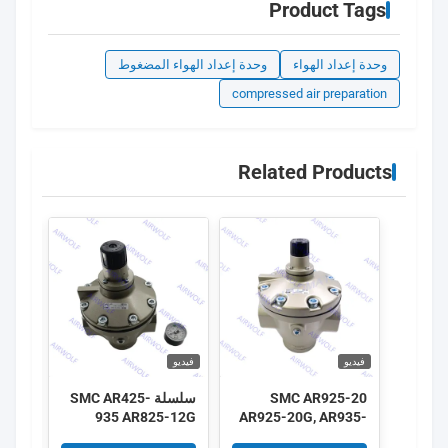
Product Tags
وحدة إعداد الهواء
وحدة إعداد الهواء المضغوط
compressed air preparation
Related Products
فيديو
فيديو
فيديو
SMC AR925-20
سلسلة SMC AR425-
-935
935 AR825-12G
AR925-20G, AR935-
435-
AR825-14G AR835-
20 AR935-20G