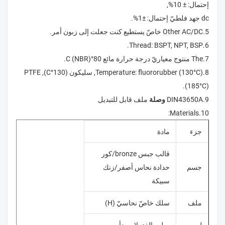
إحتمال: ± 10%,
dc جهد فلطيّ إحتمال: ±1%.
5.Other AC/DC خاصّ يستطيع كنت جعلت إلى زبون أمر.
6.Thread: BSPT, NPT, BSP.
7.The منتوج معياريّ درجة حرارة مائع 80°C (NBR).
8.Temperature: fluororubber (130°C), سليكون (130°C), PTFE
(185°C).
9.DIN43650A
وصلة
ملف قابل للتبديل
10.Materials:
جزء
مادة
قالب جبس bronze/كور
جسم
حدادة نحاس أصفر/زنك
سبيكة
ملف
سلك خاصّ نحاسيّ (H)