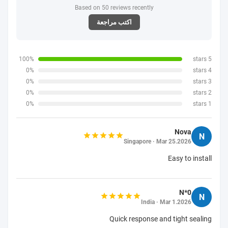
Based on 50 reviews recently
اكتب مراجعة
100%
5 stars
0%
4 stars
0%
3 stars
0%
2 stars
0%
1 stars
Nova
N
Singapore · Mar 25.2026
Easy to install
N*0
N
India · Mar 1.2026
Quick response and tight sealing