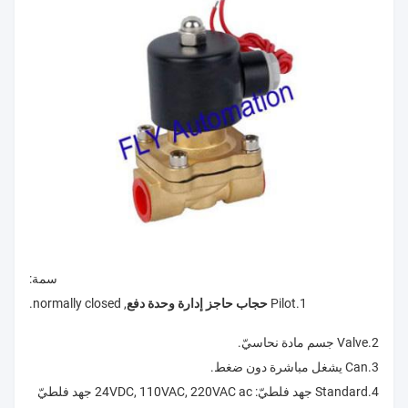
سمة:
1.Pilot
حجاب حاجز إدارة وحدة دفع
, normally closed.
2.Valve جسم مادة نحاسيّ.
3.Can يشغل مباشرة دون ضغط.
4.Standard جهد فلطيّ: 24VDC, 110VAC, 220VAC ac جهد فلطيّ