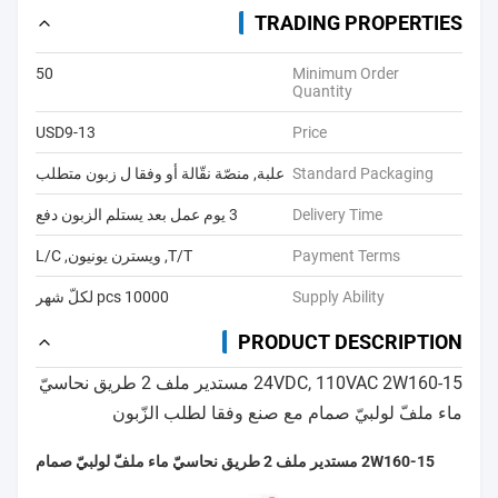
TRADING PROPERTIES
50
Minimum Order
Quantity
USD9-13
Price
Standard Packaging
علبة, منصّة نقّالة أو وفقا ل زبون متطلب
Delivery Time
3 يوم عمل بعد يستلم الزبون دفع
Payment Terms
T/T, ويسترن يونيون, L/C
Supply Ability
10000 pcs لكلّ شهر
PRODUCT DESCRIPTION
24VDC, 110VAC 2W160-15 مستدير ملف 2 طريق نحاسيّ
ماء ملفّ لولبيّ صمام مع صنع وفقا لطلب الزّبون
2W160-15 مستدير ملف 2 طريق نحاسيّ ماء ملفّ لولبيّ صمام