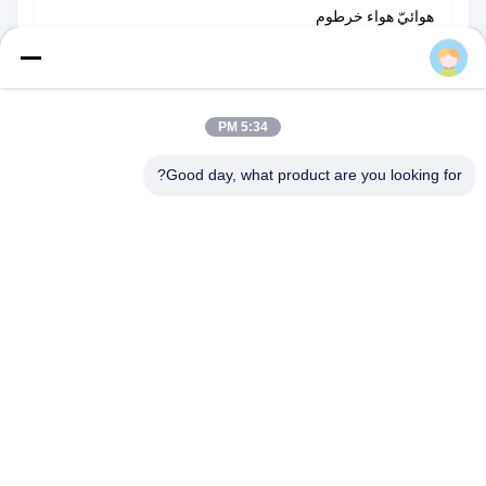
هوائيّ هواء خرطوم
AIRWOLF
مضغوط هواء ضرب مسدّس مدفع
نظام هوائيّ عنصر
5:34 PM
مكونات التحكم في الأتمتة
Good day, what product are you looking for?
مكونات النظام الهيدروليكي
Liandong-U-Gu 17-2 #، Shengyuan Road 1 #، Jiangkou Street،
Fenghua City، Ningbo، Zhejiang Province، الصين
هاتف:
86-152-5785-8856
بريد إلكتروني:
airwolf@flyautomatic.com
الصفحة الرئيسية
منتجات
معلومات عنا
جولة في المعمل
مراقبة الجودة
اتصل بنا
اطلب اقتباس