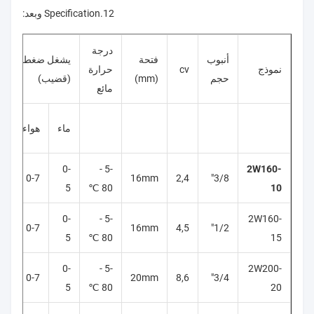
12.Specification وبعد:
درجة
أنبوب
فتحة
يشغل ضغط مدى
نموذج
cv
حرارة
حجم
(mm)
(قضيب)
مائع
ز
ماء
هواء
خ
0-
-5 -
2W160-
-5
0-7
16mm
2,4
3/8"
5
80 ℃
10
0-
-5 -
2W160-
-5
0-7
16mm
4,5
1/2"
5
80 ℃
15
0-
-5 -
2W200-
-5
0-7
20mm
8,6
3/4"
5
80 ℃
20