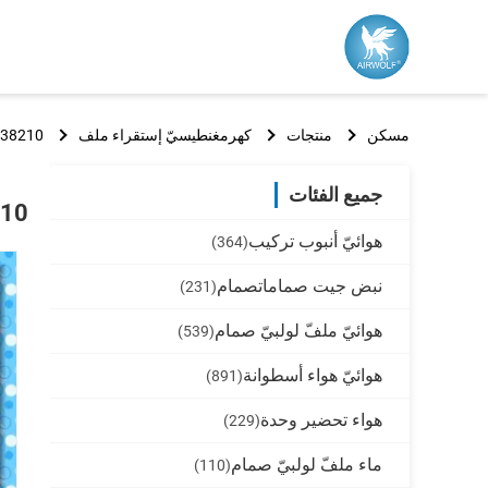
مسكن
منتجات
كهرمغنطيسيّ إستقراء ملف
238210 238310 ملفّ لولبيّ صمام ملف xplosionproof 2
جميع الفئات
238210 238310 ملفّ ل
هوائيّ أنبوب تركيب
(364)
نبض جيت صماماتصمام
(231)
هوائيّ ملفّ لولبيّ صمام
(539)
هوائيّ هواء أسطوانة
(891)
هواء تحضير وحدة
(229)
ماء ملفّ لولبيّ صمام
(110)