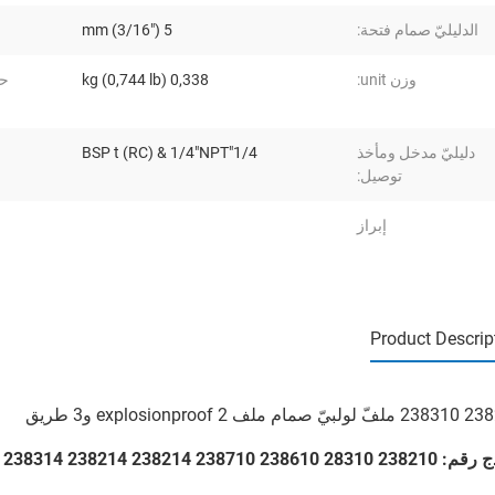
الدليليّ صمام فتحة:
5 mm (3/16")
وزن unit:
0,338 kg (0,744 lb)
حج
دليليّ مدخل ومأخذ
1/4"BSP t (RC) & 1/4"NPT
توصيل:
إبراز
Product Descrip
م ملف explosionproof 2 و3 طريق
238610 238710 238214 238214 238314 238614 238714