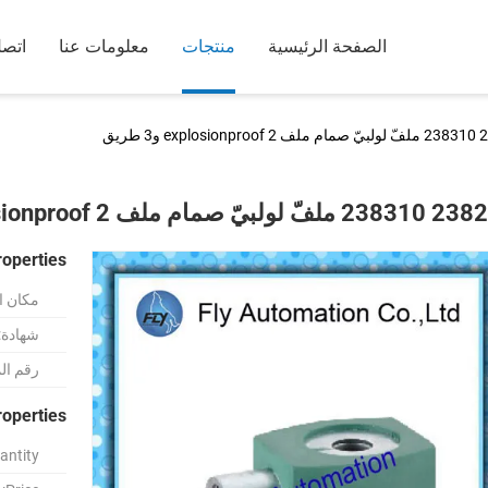
الصفحة الرئيسية
منتجات
معلومات عنا
اتصل
e و3 طريق
ولبيّ صمام ملف explosionproof 2 و3 طريق
roperties
مكان ا
شهادة:
رقم ال
roperties
ntity: