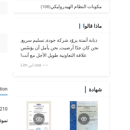
مكونات النظام الهيدروليكي
(108)
ماذا قالوا
ذبابة أتمتة يزوّد شركة جودة, تسليم سريع,
نحن كان جدّا أرضيت, نحن يأمل أن يؤسّس
علاقة التعاونية طويل الأجل مع أنت!
—— usa ابن Lim
tion
شهادة
238210 238310 ملفّ لولبيّ صما
نموذج رقم: 238210 28310 