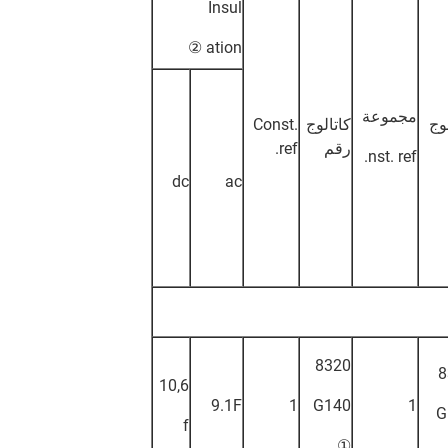
Insul
ation ②
مجموعة
وج
كاتالوج
Const.
رقم
ref.
nst. ref.
dc
ac
8320
8
10,6
9.1F
1
G140
1
G
f
①