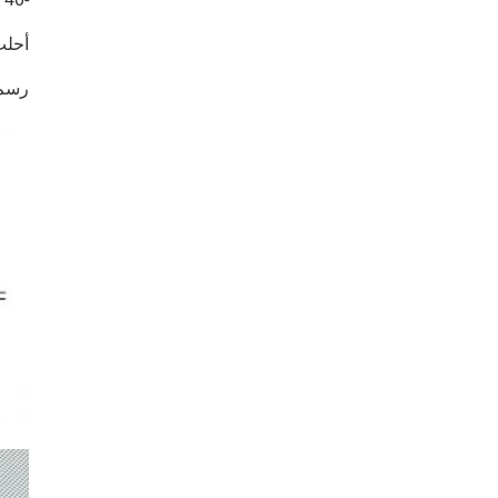
أحلت
رسم