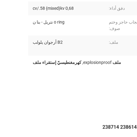
دفق أداء:
0,68 cv/.58 {mixed}kv
اب حاجز وختم
o ring نتريل - بنا ن
صوف:
ملف:
B2 أرجوان يلولب
ملف explosionproof
,
كهرمغنطيسيّ إستقراء ملف