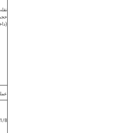
نقل
حجم
(داخ
عملي
1/8