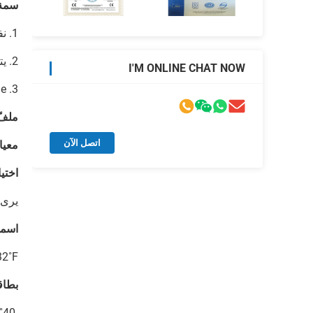
سمة
1. نفسه RedHat ii يقولب مبكسد ملفّ لولبيّ مشغل يستعمل على للأغراض العامة صمام
2. يتوفّر في 4 قدرة واطيّة معياريّ, ac أو dc
I'M ONLINE CHAT NOW
3. mountable في أيّ موقع
ملفّ
اتصل الآن
معيا
اختيا
يرى 
اسميّ بي
ac: 32˚F إلى 125˚F (0˚C إلى 52˚
بطاق
-40˚F مصنّف (- 40˚C). يرى بطاقة ➃ في مواصفة طاولة.