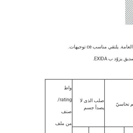
واط
rating/
صلب الذى لا
نحاسيّ
يصدأ جسم
صنف
من ملف