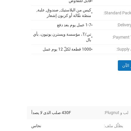
قابل للتفاوض
كيس من البلاستيك, صندوق, علبة,
Standard Pack
منصّة نقّالة أو كزبون إشعار
Deliver
1-7 عمل يوم بعد دفع
تي/T، مؤسسة ويسترن يونيون، بأي
Payment 
بال
Supply A
1000 قطعة لكلّ 12 يوم عمل
الآن
لب و Plugnut:
430F صلب الذى لا يصدأ
يظلّل ملف:
نحاس