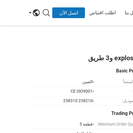
 بنا
اطلب اقتباس
اتصل الآن
Basic P
لمنشأ:
الصين
CE ISO9001
موديل:
238210 238310
Trading P
Minimum Order Qua
قطعة 5