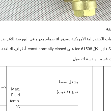
قة
نفدرالية الأمريكية يصدق. ul صمام مدرج في البورصة للأغراض العامة. يلتقي مناسب ce توجيهات.
لثة تصديق يزوّد ب EXIDA.
 قسم الهندسة لتفصيل.
يشغل ضغط
جسم 
Max.
تميز (قضيب)
Fluid
temp.
°C