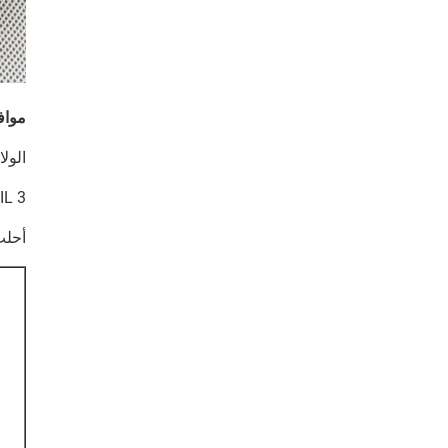
مواف
الولايات الك
SIL 3 قادر لكلّ iec 61508 على const normally closed. أطراف الثا
أحلت