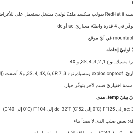
 لولبيّ إحاطة
ر:
مسيك, نوع 1, 2, 3, 3S, 4, و 4X.
ريّ:
explosionproof ومسيك, نوع 3, 3S, 4, 4X, 6, 6P, 7, و9. أضفت (إلى أمر, بادئة "ef" إلى الكاتالوج رقم.)
سمة اختياريّ قسم لآخر يتوفّر خيار.
ئيّ temp. مدى
C) dc: 32˚F إلى 104˚F (0˚C إلى 40˚C)
ة:
بعض صلب الذى لا يصدأ بناء