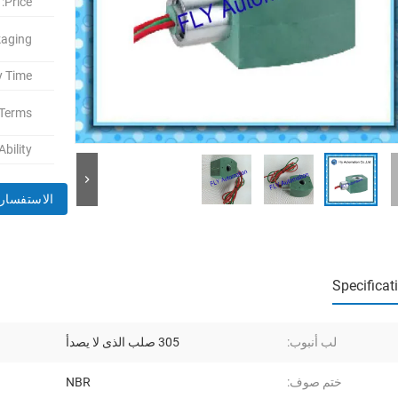
Price:
aging:
y Time:
Terms:
bility:
الاستفسار 
Specificat
لب أنبوب:
305 صلب الذى لا يصدأ
ختم صوف:
NBR