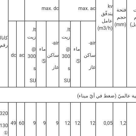
kv
max. dc
max. ac
ت
فتحة
يتدفّق
حجم
عامل
ل)
(mm)
(m3/h)
lt.
lt.
زيت
زيت
كاتال
air-
air-
رقم
ماء
@
ماء
@
ساكن
ساكن
ac
dc
300
300
➄
➄
غاز
غاز
s
s
SU
SU
ة عالميّ (ضغط في أيّ ميناء)
320
49
60
9
9
9
12
12
12
0,05
1,2
130
①