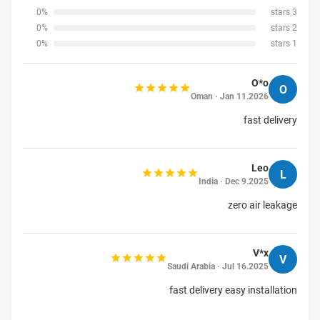
0%
3 stars
0%
2 stars
0%
1 stars
O*o
O
Oman · Jan 11.2026
fast delivery
Leo
L
India · Dec 9.2025
zero air leakage
V*x
V
Saudi Arabia · Jul 16.2025
fast delivery easy installation