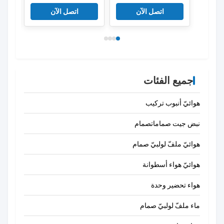
4052568032272
مزدوجة بالنيابة القابض
الهوا
اتصل الآن
اتصل الآن
نمط كام
6133
جميع الفئات
هوائيّ أنبوب تركيب
نبض جيت صماماتصمام
هوائيّ ملفّ لولبيّ صمام
هوائيّ هواء أسطوانة
هواء تحضير وحدة
ماء ملفّ لولبيّ صمام