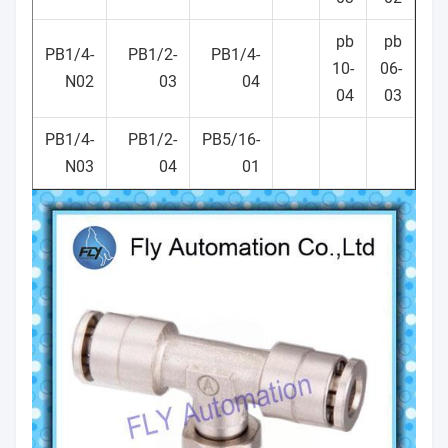
pb
pb
8-
PB1/4-
PB1/2-
PB1/4-
10-
06-
04
N02
03
04
04
03
2-
PB1/4-
PB1/2-
PB5/16-
02
N03
04
01