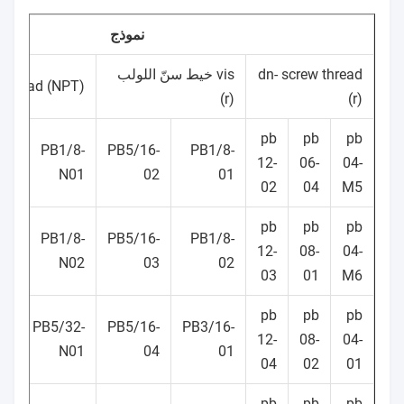
نموذج
dn- screw thread
vis خيط سنّ اللولب
 thread (NPT)
(r)
(r)
pb
pb
pb
4-
PB1/8-
PB5/16-
PB1/8-
12-
06-
04-
04
N01
02
01
02
04
M5
pb
pb
pb
6-
PB1/8-
PB5/16-
PB1/8-
12-
08-
04-
01
N02
03
02
03
01
M6
pb
pb
pb
6-
PB5/32-
PB5/16-
PB3/16-
12-
08-
04-
02
N01
04
01
04
02
01
pb
pb
pb