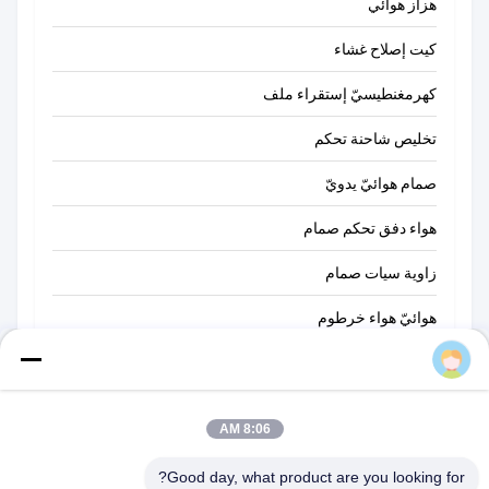
هزاز هوائي
كيت إصلاح غشاء
كهرمغنطيسيّ إستقراء ملف
تخليص شاحنة تحكم
صمام هوائيّ يدويّ
هواء دفق تحكم صمام
زاوية سيات صمام
هوائيّ هواء خرطوم
AIRWOLF
مضغوط هواء ضرب مسدّس مدفع
نظام هوائيّ عنصر
8:06 AM
مكونات التحكم في الأتمتة
Good day, what product are you looking for?