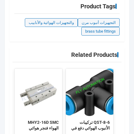
Product Tags
التجهيزات أنبوب مرن
والتجهيزات الهوائية والأنابيب
brass tube fittings
Related Products
QST-8-6 تركيبات
MHY2-16D SMC
FC4-
الأنبوب الهوائي دفع في
الهواء فنجر هوائي
PE-U
موصل T 153135
مكبس اسطوانة
أسطو