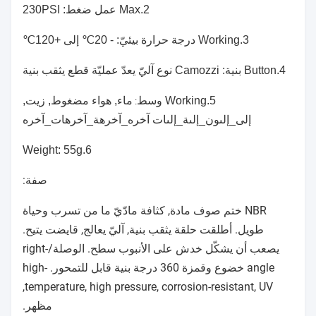
2.Max عمل ضغط: 230PSI
3.Working درجة حرارة بيئيّ: - 20℃ إلى +120℃
4.Button بنية: Camozzi نوع آليّ يعدّ عمليّة قطع يثقب بنية
5.Working وسط
ماء, هواء مضغوط, زيت,
:
إلى_إلىون_إلىة_إلىات آخره_آخرهة_آخرهات_آخره
6.Weight: 55g
صفة:
NBR ختم صوف مادة, كثافة مادّيّ ما من تسرب وحياة
طويل. أطلقت حلقة يثقب بنية, آليّ يعالج, قايضت يتيح.
يصعب أن يشكّل خدش على الأنبوب سطح. الوصلة/right-
angle خضوع وقمزة 360 درجة بنية قابل للتمحور. high-
temperature, high pressure, corrosion-resistant, UV,
مظهر.