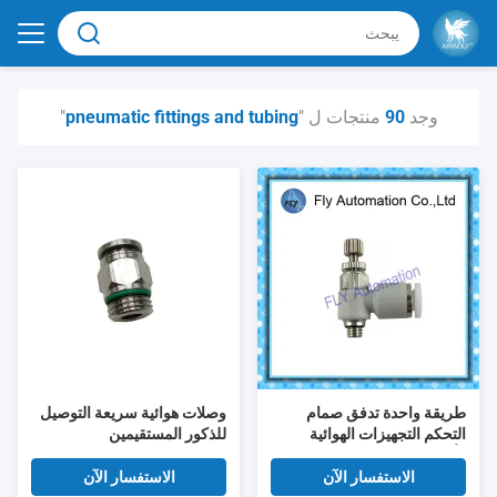
وجد
90
منتجات ل "
pneumatic fittings and tubing
"
طريقة واحدة تدفق صمام
وصلات هوائية سريعة التوصيل
التحكم التجهيزات الهوائية
للذكور المستقيمين
وأنابيب فيستو غرلا-M5-قس-4
162961
الاستفسار الآن
الاستفسار الآن