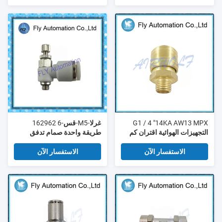
G1 / 4 "14KA AW13 MPX
غرلا-M5-قس-6 162962
التجهيزات الهوائية اقتران كم
طريقة واحدة صمام تدفق
دبابيس AISI420
الهواء، صمام خنق التجهيزات
الهوائية
الاستفسار الآن
الاستفسار الآن