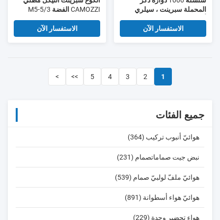
سلسلة 1000 دوارة ذكر
الكوع سبرينت النيكل مطلي
المحملة سبرينت ، سيلري
CAMOZZI الفضة 5/3-M5
أنابيب النحاس السريع
هوائي 1521 سلسلة تركيبات
التجهيزات الهوائية
الأنابيب
الاستفسار الآن
الاستفسار الآن
>
>>
5
4
3
2
1
جميع الفئات
هوائيّ أنبوب تركيب (364)
نبض جيت صماماتصمام (231)
هوائيّ ملفّ لولبيّ صمام (539)
هوائيّ هواء أسطوانة (891)
هواء تحضير وحدة (229)