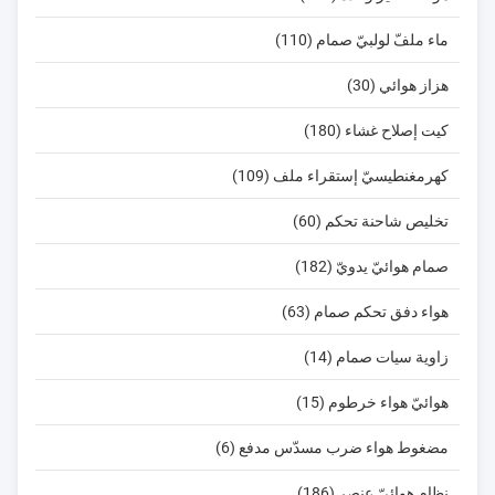
ماء ملفّ لولبيّ صمام (110)
هزاز هوائي (30)
كيت إصلاح غشاء (180)
كهرمغنطيسيّ إستقراء ملف (109)
تخليص شاحنة تحكم (60)
صمام هوائيّ يدويّ (182)
هواء دفق تحكم صمام (63)
زاوية سيات صمام (14)
هوائيّ هواء خرطوم (15)
مضغوط هواء ضرب مسدّس مدفع (6)
نظام هوائيّ عنصر (186)