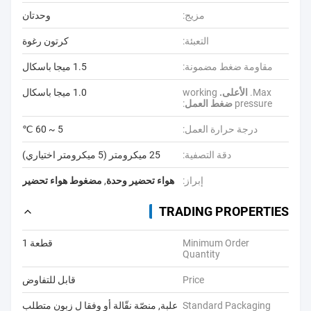
مزيج:
وحدتان
التعبئة:
كرتون رغوة
مقاومة ضغط مضمونة:
1.5 ميجا باسكال
Max.
الأعلى.
working
1.0 ميجا باسكال
pressure
ضغط العمل
:
درجة حرارة العمل:
5 ~ 60 ℃
دقة التصفية:
25 ميكرومتر (5 ميكرومتر اختياري)
إبراز:
هواء تحضير وحدة
,
مضغوط هواء تحضير
TRADING PROPERTIES
Minimum Order
قطعة 1
Quantity
Price
قابل للتفاوض
Standard Packaging
علبة, منصّة نقّالة أو وفقا ل زبون متطلب