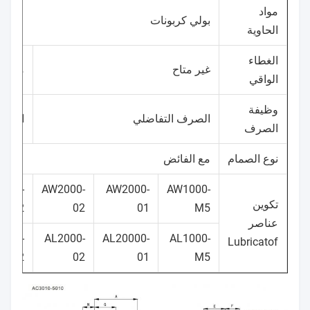
مواد
بولي كربونات
الحاوية
الغطاء
غير متاح
متوفر
الواقي
وظيفة
الصرف التفاضلي
استنز
الصرف
نوع الصمام
مع الفائض
000-
AW2000-
AW2000-
AW1000-
تكوين
02
02
01
M5
عناصر
3000-
AL2000-
AL20000-
AL1000-
Lubricatof
02
02
01
M5