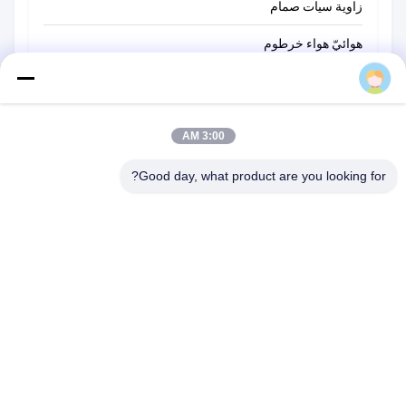
زاوية سيات صمام
هوائيّ هواء خرطوم
AIRWOLF
مضغوط هواء ضرب مسدّس مدفع
نظام هوائيّ عنصر
3:00 AM
مكونات التحكم في الأتمتة
Good day, what product are you looking for?
مكونات النظام الهيدروليكي
Liandong-U-Gu 17-2 #، Shengyuan Road 1 #، Jiangkou Street،
Fenghua City، Ningbo، Zhejiang Province، الصين
هاتف:
86-152-5785-8856
بريد إلكتروني:
airwolf@flyautomatic.com