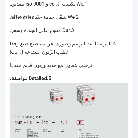
1.We يكسب ال
ce و iso 9001
تصديق.
2.We يتلقّى خدمة جيّد after-sales.
3.Our منتوج عالي الجودة وسعر.
4.If يرسلنا أنت الرسم وصورة, نحن يستطيع صنع وفقا
لطلب الزّبون البضاعة ل أنت!
ترحيب يتعاون مع جديد وزبون قديم مقبل!
5.Detailed مواصفة: