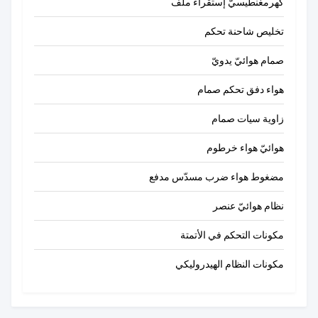
كهرمغنطيسيّ إستقراء ملف
تخليص شاحنة تحكم
صمام هوائيّ يدويّ
هواء دفق تحكم صمام
زاوية سيات صمام
هوائيّ هواء خرطوم
مضغوط هواء ضرب مسدّس مدفع
نظام هوائيّ عنصر
مكونات التحكم في الأتمتة
مكونات النظام الهيدروليكي