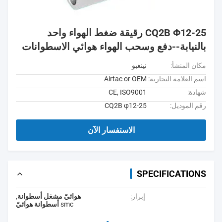
CQ2B Φ12-25 رقيقة ضغط الهواء واحد
بالنيابة--دفع وسحب الهواء هوائي الاسطوانات
مكان المنشأ:
نينغبو
اسم العلامة التجارية:
Airtac or OEM
شهادة:
CE, ISO9001
رقم الموديل:
CQ2B φ12-25
الاستفسار الآن
SPECIFICATIONS
إبراز:
هوائيّ مشغل أسطوانة
,
smc أسطوانة هوائيّ