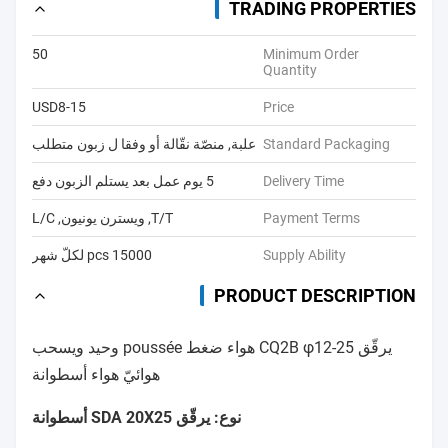
TRADING PROPERTIES
50
Minimum Order
Quantity
USD8-15
Price
Standard Packaging
علبة, منصّة نقّالة أو وفقا ل زبون متطلب
Delivery Time
5 يوم عمل بعد يستلم الزبون دفع
Payment Terms
T/T, ويسترن يونيون, L/C
Supply Ability
15000 pcs لكلّ شهر
PRODUCT DESCRIPTION
يرقّق CQ2B φ12-25 هواء ضغط poussée وحيد ويسحب
هوائيّ هواء أسطوانة
نوع: يرقّق SDA 20X25 أسطوانة