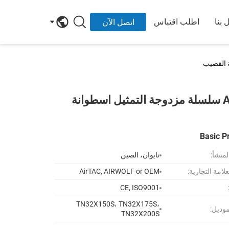
 بنا
اطلب اقتباس
اتصل الآن
AirTAC TN32X150S TN32X175S TN32X200S TN سلسلة مزدوجة التمثيل اسطوانة
Basic P
لمنشأ:
تايوان، الصين
لامة التجارية:
AirTAC, AIRWOLF or OEM
CE, ISO9001
TN32X150S، TN32X175S،
موديل:
TN32X200S