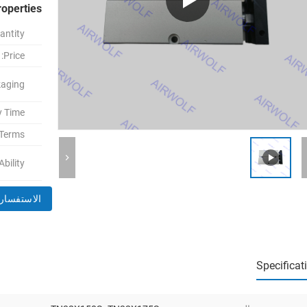
roperties
ntity:
Price:
aging:
y Time:
Terms:
bility:
الاستفسار 
Specificat