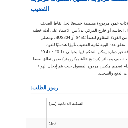
القضيب
 القضيب (ذات عمود مزدوج) مصممة خصيصًا لحل نقاط الضعف
لجانبية أو خارج المركز. بدلاً من الاعتماد على أدلة خطية
خارجية، يدمج TN اثنين من قضبان المكبس المتوازية ذات الأرضية الدقيقة - عادةً من الفولاذ المقاوم للصدأ S45C أو SUS304، ومطلي
ق هذه البنية ثنائية القضيب تأثيرًا هندسيًا للقوة
المزدوجة يقاوم بشكل جوهري اللحظات الالتوائية حول محور الحركة، مما يوفر دقة غير دوارة يمكن التحكم فيها بحوالي ±0.1° ~ ±0.4°​
اعتمادًا على حجم التجويف (TN10 إلى TN32). تعمل الأسطوانة على هواء مضغوط نظيف ومفلتر (ترشيح ≥40 ميكرومتر) ضمن نطاق ضغط
-20 درجة مئوية إلى +70 درجة مئوية، باستخدام تصميم مكبس مزدوج المفعول حيث يتم إدخال الهواء
ات الدفع والسحب.
رموز الطلب:
السكتة الدماغية (مم)
150
التمثي