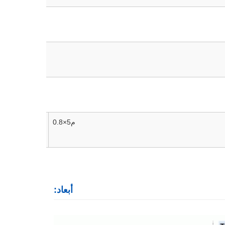
≥100+1,00>100+1,50
± 0.3 درجة
م5×0.8
أبعاد: