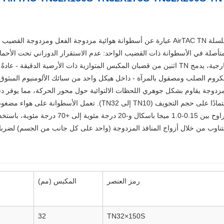
سلسلة AirTAC TN عبارة عن أسطوانة هوائية مزدوجة الفعل ومزدوجة
متأصلة في الأسطوانة ذات القضيب الواحد: عدم الاستقرار الدوراني تحت الأحمال ا
لكروم الصلب ومصقول بالمرآة - داخل هيكل واحد من سبائك الألومنيوم المبثوق. تخل
يتراوح بين 0.15-1.0 ميجا باسكال و
لتناوب من خلال أزواج المنافذ المزدوجة (واحد على كل جانب من الجسم) لضرب
رمز العنصر
المكبس (مم)
32
TN32×150S