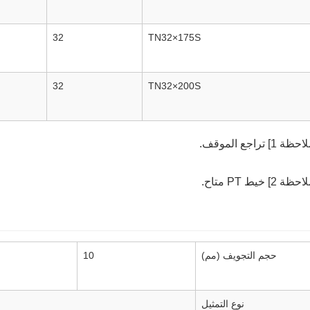
32
TN32×175S
32
TN32×200S
ظة 1] تراجع الموقف.
ظة 2] خيط PT متاح.
حجم التجويف (مم)
10
نوع التمثيل