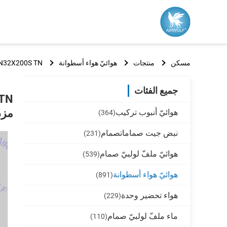
مسكن
منتجات
هوائيّ هواء أسطوانة
S TN32X175S TN32X200S TN
جميع الفئات
مزد
هوائيّ أنبوب تركيب
(364)
نبض جيت صماماتصمام
(231)
هوائيّ ملفّ لولبيّ صمام
(539)
هوائيّ هواء أسطوانة
(891)
هواء تحضير وحدة
(229)
ماء ملفّ لولبيّ صمام
(110)