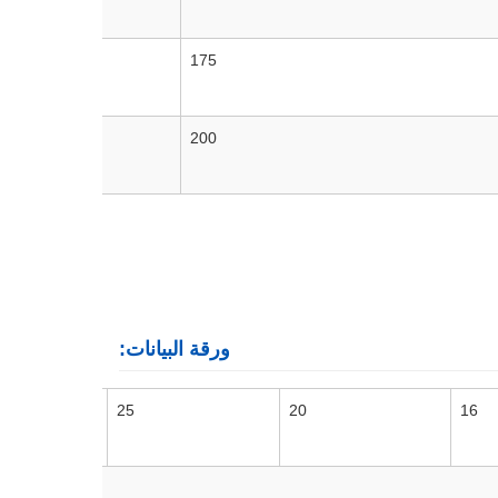
175
التمثي
200
التمثي
ورقة البيانات:
25
20
16
التمثي