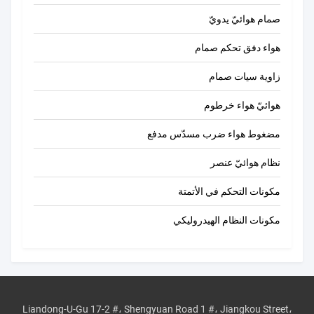
صمام هوائيّ يدويّ
هواء دفق تحكم صمام
زاوية سيات صمام
هوائيّ هواء خرطوم
مضغوط هواء ضرب مسدّس مدفع
نظام هوائيّ عنصر
مكونات التحكم في الأتمتة
مكونات النظام الهيدروليكي
Liandong-U-Gu 17-2 #، Shengyuan Road 1 #، Jiangkou Street،