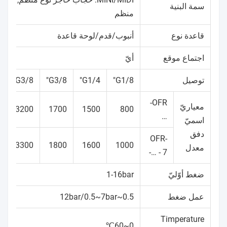
سمة البنية
منظم
قاعدة نوع
أنبوب/قدم/لوحة قاعدة
اجتماع موقع
أيّ
توصيل
G1/8"
G1/4"
G3/8"
G3/8"
OFR-
معياريّ
3200
1700
1500
800
…
اسميّ
دفق
OFR-
3300
1800
1600
1000
معدل
… - 7-
ضغط أوّليّ
1-16bar
عمل ضغط
0.5~12bar/0.5~7bar
Timperature
0~60℃