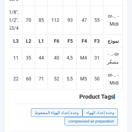
G1/8",
or-… -
G1/2",
70
85
112
93
47
55
Midi
G3/4"
نموذج
F3
F4
F5
F6
L1
L2
L3
or-… -
11
35
44
40
4,5
M4
31
مصغّر
or-… -
22
60
71
52
5,5
M5
50
Midi
Product Tags
وحدة إعداد الهواء
وحدة إعداد الهواء المضغوط
compressed air preparation