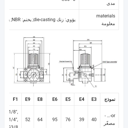
مدى
materials
يؤوي: زنك die-casting; يختم: NBR; يكيّف كعبرة: POM
معلومة
نموذج
E3
E4
E5
E6
E8
E9
F1
G1/8",
or-… -
G1/4",
52
64
95
76
39
40
مصغّر
G3/8"