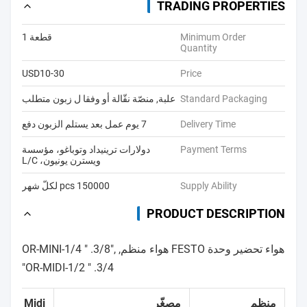
TRADING PROPERTIES
Minimum Order
قطعة 1
Quantity
USD10-30
Price
Standard Packaging
علبة, منصّة نقّالة أو وفقا ل زبون متطلب
Delivery Time
7 يوم عمل بعد يستلم الزبون دفع
Payment Terms
دولارات ترينيداد وتوباغو، مؤسسة
ويسترن يونيون، L/C
Supply Ability
150000 pcs لكلّ شهر
PRODUCT DESCRIPTION
هواء تحضير وحدة FESTO هواء منظم, OR-MINI-1/4 " .3/8",
OR-MIDI-1/2 " .3/4"
منظم
مصغّر
Midi