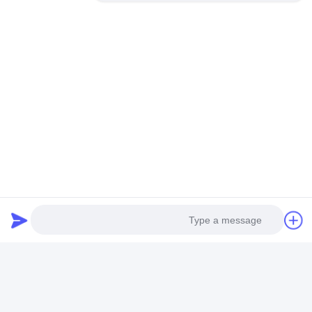
هوائيّ ملفّ لولبيّ صمام
هوائيّ هواء أسطوانة
هواء تحضير وحدة
ماء ملفّ لولبيّ صمام
هزاز هوائي
كيت إصلاح غشاء
كهرمغنطيسيّ إستقراء ملف
تخليص شاحنة تحكم
صمام هوائيّ يدويّ
هواء دفق تحكم صمام
زاوية سيات صمام
Photo