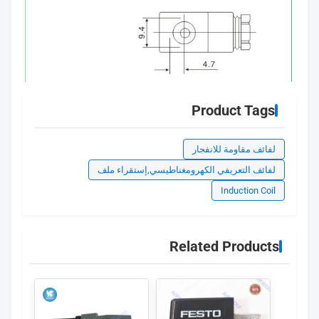
Product Tags
لفائف مقاومة للانفجار
لفائف التعريفي الكهرومغناطيسي,إستقراء ملف
Induction Coil
Related Products